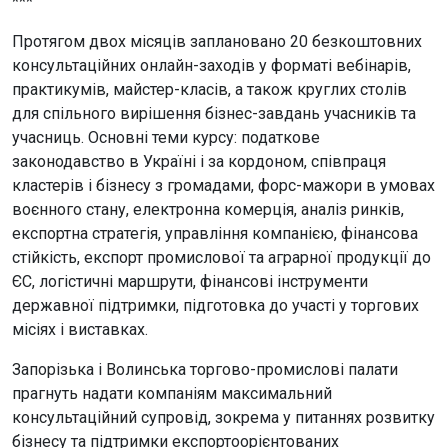
***
Протягом двох місяців заплановано 20 безкоштовних
консультаційних онлайн-заходів у форматі вебінарів,
практикумів, майстер-класів, а також круглих столів
для спільного вирішення бізнес-завдань учасників та
учасниць. Основні теми курсу: податкове
законодавство в Україні і за кордоном, співпраця
кластерів і бізнесу з громадами, форс-мажори в умовах
воєнного стану, електронна комерція, аналіз ринків,
експортна стратегія, управління компанією, фінансова
стійкість, експорт промислової та аграрної продукції до
ЄС, логістичні маршрути, фінансові інструменти
державної підтримки, підготовка до участі у торгових
місіях і виставках.
Запорізька і Волинська торгово-промислові палати
прагнуть надати компаніям максимальний
консультаційний супровід, зокрема у питаннях розвитку
бізнесу та підтримки експортоорієнтованих