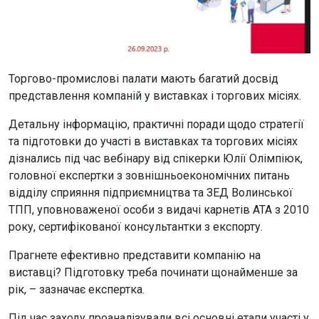
Торгово-промислові палати мають багатий досвід
представлення компаній у виставках і торгових місіях.
Детальну інформацію, практичні поради щодо стратегії
та підготовки до участі в виставках та торгових місіях
дізнались під час вебінару від спікерки Юлії Олімпіюк,
головної експертки з зовнішньоекономічних питань
відділу сприяння підприємництва та ЗЕД Волинської
ТПП, уповноваженої особи з видачі карнетів АТА з 2010
року, сертифікованої консультантки з експорту.
Прагнете ефективно представити компанію на
виставці? Підготовку треба починати щонайменше за
рік, – зазначає експертка.
Під час заходу проаналізували всі основні етапи участі у