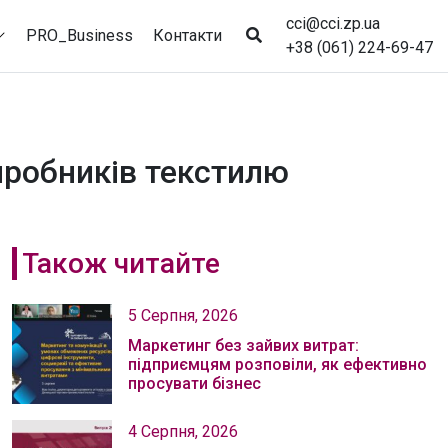
cci@cci.zp.ua
PRO_Business
Контакти
+38 (061) 224-69-47
иробників текстилю
Також читайте
5 Серпня, 2026
Маркетинг без зайвих витрат:
підприємцям розповіли, як ефективно
просувати бізнес
4 Серпня, 2026