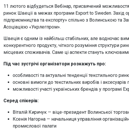
11 лютого відбудеться Вебінар, присвячений можливостям
ринок Швеції в межах програми Export to Sweden. Захід 
підприємництва та експорту» спільно з Волинською та 
Асоціацією «Укрлегпром».
Швеція є одним із найбільш стабільних, але водночас вим
конкурентного продукту, чіткого розуміння структури ринк
місцевих споживачів. Саме ці аспекти стануть ключовим
Під час зустрічі організатори розкажуть про:
особливості та актуальні тенденції текстильного ринк
основні вимоги до текстильних виробів і аксесуарів
можливості участі українських брендів у програмі Ex
Серед спікерів:
Віталій Киричук — віце-президент Волинської торго
Ксенія Нагорна — начальниця управління організацій
промислової палати