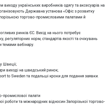
 виходу українських виробників одягу та аксесуарів на
організовують Державна установа «Офіс з розвитку
Запорізькою торгово-промисловими палатами й
огливих ринків ЄС. Вихід на нього потребує
у, регуляторних норм, стандартів якості та очікувань
и темами вебінару.
у Швеції;
 при виході на шведський ринок;
port to Sweden та подальші кроки для подання заявки.
во-промислової палати
ної роботи та міжнародних відносин Запорізької торгово-