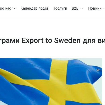
ро нас
Календар подій
Послуги
B2B
Новини
грами Export to Sweden для в