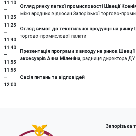
11:10
Огляд ринку легкої промисловості Швеції
Ксені
–
міжнародних відносин Запорізької торгово-проми
11:25
11:25
Огляд вимог до текстильної продукції на ринку 
–
торгово-промислової палати
11:40
11.40
Презентація програми з виходу на ринок Швеції 
–
аксесуарів
Анна Міленіна
, радниця директора ДУ
11.55
11:55
–
Сесія питань та відповідей
12:00
Запорізька 