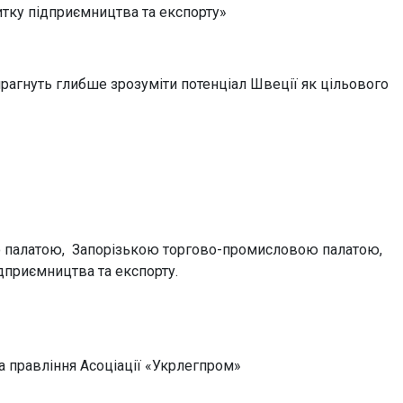
итку підприємництва та експорту»
прагнуть глибше зрозуміти потенціал Швеції як цільового
 палатою, Запорізькою торгово-промисловою палатою,
дприємництва та експорту.
а правління Асоціації «Укрлегпром»