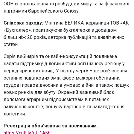
ООН із відновлення та розбудови миру та за фінансової
підтримки Європейського Союзу.
Спікерка заходу:
Мілітина ВЕЛИКА, керівниця ТОВ «АК
«Бухгалтер», практикуюча бухгалтерка з досвідом
більш ніж 20 років, авторка публікацій та аналітичних
статей.
Серія вебінарів та онлайн-консультацій покликана
надати підтримку діловій активності бізнесу регіону у
період кризових явищ. У першу чергу – це роз’яснення
останніх податкових змін, форс-мажорні обставини,
трудові правовідносини в умовах війни, а також пошук
нових ринків для збуту. Окремий важливий блок –
допомога аграрним підприємствам в питаннях
залучення коштів, пошуку партнерів та налагодження
логістики.
Реєстрація обов’язкова за посиланням:
https://cutt.ly/uLi1A5b