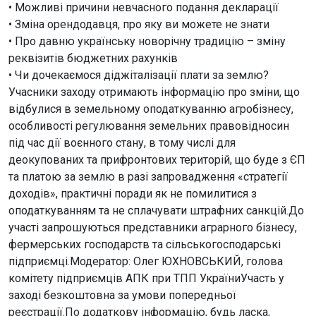
• Можливі причини невчасного подання декларації
• Зміна орендодавця, про яку ви можете не знати
• Про давню українську новорічну традицію – зміну
реквізитів бюджетних рахунків
• Чи дочекаємося діджіталізації плати за землю?
Учасники заходу отримають інформацію про зміни, що
відбулися в земельному оподаткуванню агробізнесу,
особливості регулювання земельних правовідносин
під час дії воєнного стану, в тому числі для
деокупованих та прифронтових територій, що буде з ЄП
та платою за землю в разі запровадження «стратегії
доходів», практичні поради як не помилитися з
оподаткуванням та не сплачувати штрафних санкцій.До
участі запрошуються представники аграрного бізнесу,
фермерських господарств та сільськогосподарські
підприємці.Модератор: Олег ЮХНОВСЬКИЙ, голова
комітету підприємців АПК при ТПП УкраїниУчасть у
заході безкоштовна за умови попередньої
реєстрації.По додаткову інформацію, будь ласка,