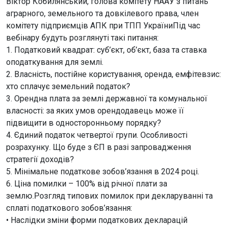
Віктор Кобилянський, голова комітету НААУ з питань
аграрного, земельного та довкілевого права, член
комітету підприємців АПК при ТПП УкраїниПід час
вебінару будуть розглянуті такі питання:
1. Податковий квадрат: суб’єкт, об’єкт, база та ставка
оподаткування для землі.
2. Власність, постійне користування, оренда, емфітевзис:
хто сплачує земельний податок?
3. Орендна плата за землі державної та комунальної
власності: за яких умов орендодавець може її
підвищити в односторонньому порядку?
4. Єдиний податок четвертої групи. Особливості
розрахунку. Що буде з ЄП в разі запровадження
стратегії доходів?
5. Мінімальне податкове зобов’язання в 2024 році.
6. Ціна помилки – 100% від річної плати за
землю.Розгляд типових помилок при декларуванні та
сплаті податкового зобов’язання:
• Наслідки зміни форми податкових декларацій