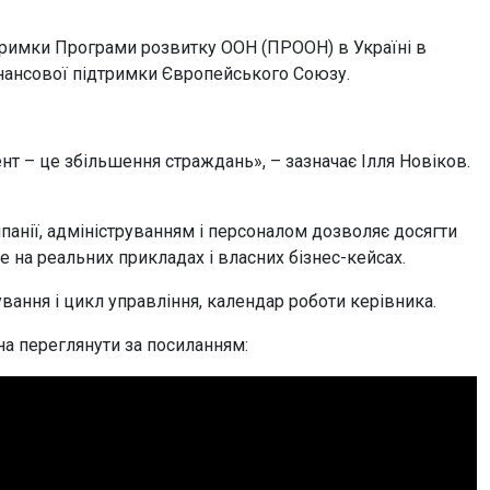
тримки Програми розвитку ООН (ПРООН) в Україні в
нансової підтримки Європейського Союзу.
 – це збільшення страждань», – зазначає Ілля Новіков.
анії, адмініструванням і персоналом дозволяє досягти
е на реальних прикладах і власних бізнес-кейсах.
вання і цикл управління, календар роботи керівника.
на переглянути за посиланням: