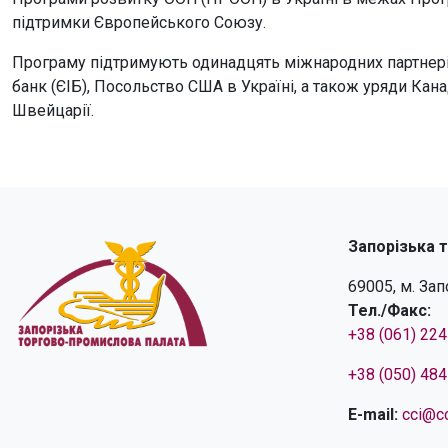
підтримки Європейського Союзу.
Програму підтримують одинадцять міжнародних партнері
банк (ЄІБ), Посольство США в Україні, а також уряди Канад
Швейцарії.
Запорізька 
69005, м. За
Тел./Факс:
+38 (061) 22
+38 (050) 48
E-mail:
cci@cc