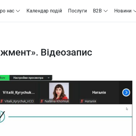
ро нас
Календар подій
Послуги
B2B
Новини
джмент». Відеозапис