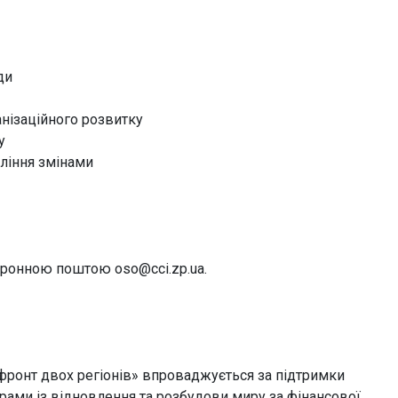
ди
нізаційного розвитку
у
ління змінами
ктронною поштою oso@cci.zp.ua.
 фронт двох регіонів» впроваджується за підтримки
ами із відновлення та розбудови миру за фінансової