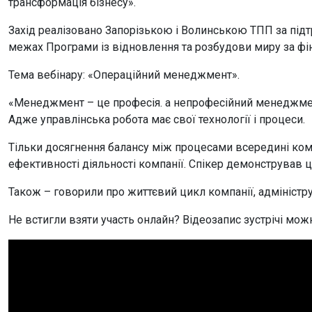
трансформація бізнесу».
Захід реалізовано Запорізькою і Волинською ТПП за під
межах Програми із відновлення та розбудови миру за фі
Тема вебінару: «Операційний менеджмент».
«Менеджмент – це професія. а непрофесійний менеджмент
Адже управлінська робота має свої технології і процеси.
Тільки досягнення балансу між процесами всередині комп
ефективності діяльності компанії. Спікер демонстрував ц
Також – говорили про життєвий цикл компанії, адміністру
Не встигли взяти участь онлайн? Відеозапис зустрічі мож