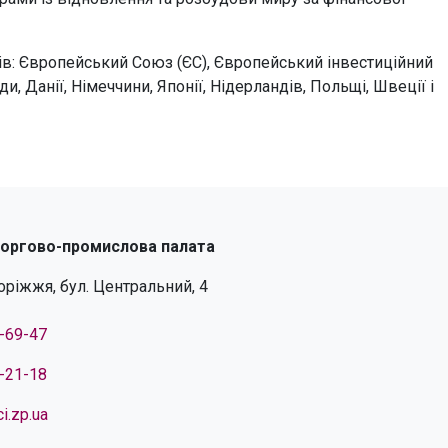
в: Європейський Союз (ЄС), Європейський інвестиційний
и, Данії, Німеччини, Японії, Нідерландів, Польщі, Швеції і
торгово-промислова палата
поріжжя, бул. Центральний, 4
4-69-47
4-21-18
i.zp.ua