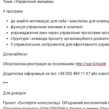
Тема: «Управління змінами»
У програмі:
де знайти мотивацію для себе і анестезію для коман
функція управління змінами в компанії
впровадження змін через управління проэктами орга
структура і команда проэкту організаційного розвитк
5 управлінських інструментів для ефективного управ
Долучайтесь!
Обов’язкова реєстрація за посиланням:
http://surl.li/kqizb
Додаткова інформація за тел. +38 050 484 11 97 або еле
***
Для довідки
Проєкт «Експертні консультації. Об’єднаний економічний
Програми розвитку ООН (ПРООН) в Україні в межах Прогр