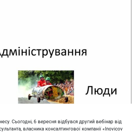
есу. Сьогодні, 6 вересня відбувся другий вебінар від
нсультанта, власника консалтингової компанії «Inovicov