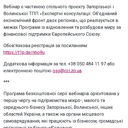
Вебінар є частиною спільного проєкту Запорізької і
Волинської ТПП «Експертні консультації. Об’єднаний
економічний фронт двох регіонів», що реалізується в
межах Програми із відновлення та розбудови миру за
фінансової підтримки Європейського Союзу.
Обов’язкова реєстрація за посиланням:
https://t1p.de/nho9u
Додаткова інформація за тел. +38 050 484 11 97 або
електронною поштою
oso@cci.zp.ua
.
***
Програма безкоштовної серії вебінарів орієнтована у
першу чергу на підприємства мікро-, малого та
середнього бізнесу Запорізької, Волинської, інших
областей України, а також на органи місцевого
самоврядування, які працюють із бізнесом, громадські
організації та бізнес-об’єднання.