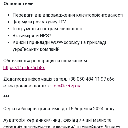
Основні теми:
Переваги від впровадження клієнтоорієнтованості
Формула розрахунку LTV
Інструменти програм лояльності
Як виміряти NPS?
Кейси і приклади WOW-сервісу на прикладі
українських компаній
Обов’язкова реєстрація за посиланням:
https://t1p.de/6ub8x
Додаткова інформація за тел. +38 050 484 11 97 або
електронною поштою
oso@cci.zp.ua
.
***
Серія вебінарів триватиме до 15 березня 2024 року.
Аудиторія: керівники/-ниці, фахівці/-чині малих та
середніх підприємств, власники/-ці сімейного бізнесу