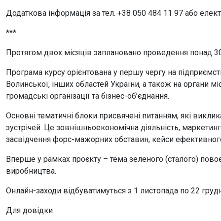
Додаткова інформація за тел. +38 050 484 11 97 або еле
***
Протягом двох місяців заплановано проведення понад 30
Програма курсу орієнтована у першу чергу на підприємств
Волинської, інших областей України, а також на органи м
громадські організації та бізнес-об’єднання.
Основні тематичні блоки присвячені питанням, які виклик
зустрічей. Це зовнішньоекономічна діяльність, маркетинг,
засвідчення форс-мажорних обставин, кейси ефективного 
Вперше у рамках проєкту – тема зеленого (сталого) пов
виробництва.
Онлайн-заходи відбуватимуться з 1 листопада по 22 грудн
Для довідки