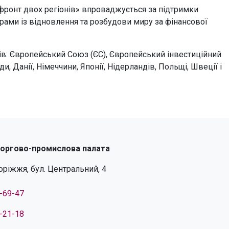
 фронт двох регіонів» впроваджується за підтримки
ами із відновлення та розбудови миру за фінансової
в: Європейський Союз (ЄС), Європейський інвестиційний
и, Данії, Німеччини, Японії, Нідерландів, Польщі, Швеції і
торгово-промислова палата
поріжжя, бул. Центральний, 4
4-69-47
4-21-18