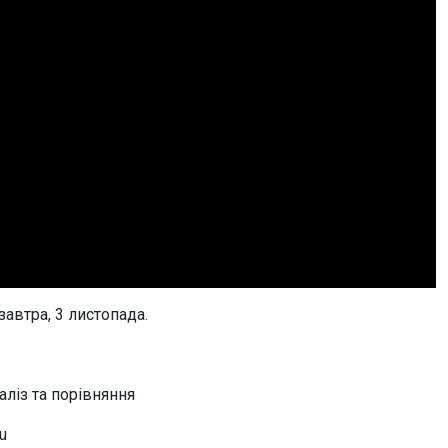
автра, 3 листопада.
ліз та порівняння
u