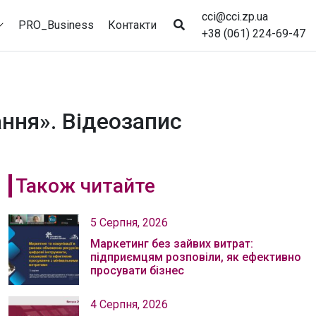
cci@cci.zp.ua
PRO_Business
Контакти
+38 (061) 224-69-47
ання». Відеозапис
Також читайте
5 Серпня, 2026
Маркетинг без зайвих витрат:
підприємцям розповіли, як ефективно
просувати бізнес
4 Серпня, 2026