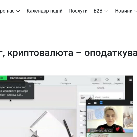
ро нас
Календар подій
Послуги
B2B
Новини
нг, криптовалюта – оподаткув