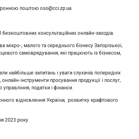
ктронною поштою oso@cci.zp.ua.
 безкоштовних консультаційних онлайн-заходів.
а мікро-, малого та середнього бізнесу Запорізької,
ісцевого самоврядування, які працюють із бізнесом,
али найбільше запитань і уваги слухачів попередніх
 онлайн-інструменти просування продукції і послуг,
управління, податки і фінанси.
оєнного відновлення України, розвитку крафтового
я 2023 року.