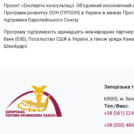
Проєкт «Експертні консультації. Об’єднаний економічний
Програми розвитку ООН (ПРООН) в Україні в межах Прогр
підтримки Європейського Союзу.
Програму підтримують одинадцять міжнародних партнері
банк (ЄІБ), Посольство США в Україні, а також уряди Канад
Швейцарії.
Запорізька 
69005, м. За
Тел./Факс:
+38 (061) 22
+38 (050) 48