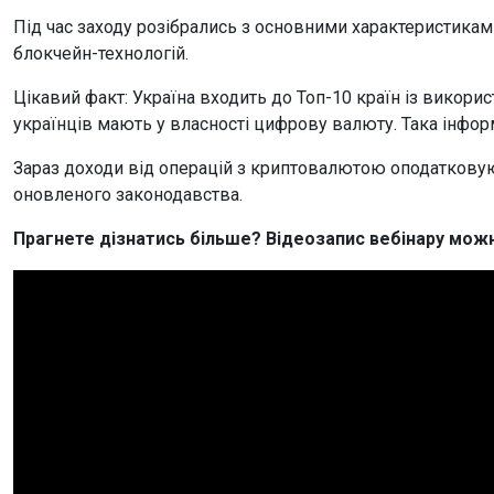
Під час заходу розібрались з основними характеристиками
блокчейн-технологій.
Цікавий факт: Україна входить до Топ-10 країн із викор
українців мають у власності цифрову валюту. Така інфор
Зараз доходи від операцій з криптовалютою оподатковую
оновленого законодавства.
Прагнете дізнатись більше? Відеозапис вебінару мож