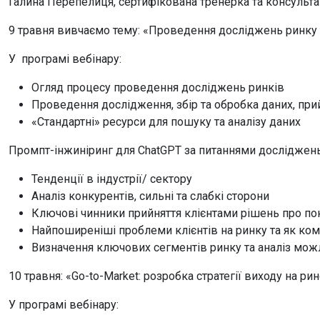
Галина Перепелиця, сертифікована тренерка та консультан
9 травня вивчаємо тему: «Проведення досліджень ринку т
У програмі вебінару:
Огляд процесу проведення досліджень ринків
Проведення дослідження, збір та обробка даних, при
«Стандартні» ресурси для пошуку та аналізу даних
Промпт-інжиніринг для ChatGPT за питаннями досліджень
Тенденції в індустрії/ сектору
Аналіз конкурентів, сильні та слабкі сторони
Ключові чинники прийняття клієнтами рішень про по
Найпоширеніші проблеми клієнтів на ринку та як ком
Визначення ключових сегментів ринку та аналіз мож
10 травня: «Go-to-Market: розробка стратегії виходу на ри
У програмі вебінару: