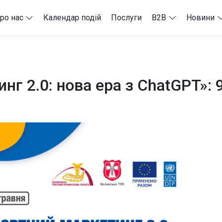
ро нас
Календар подій
Послуги
B2B
Новини
г 2.0: нова ера з ChatGPT»: 