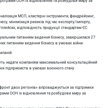
ограми ООН із відновлення та розбудови миру за
налізація МСП, кластерні інструменти, фандрейзинг,
несу, мінімізація ризиків під час експорту/імпорту,
плейсах, відповідність продукції стандартам ЄС.
туальним питанням ведення бізнесу, завершилася 27
ених питанням ведення бізнесу в умовах війни.
мпаній.
нуть надати компаніям максимальний консультаційний
мки підприємств в умовах воєнного стану.
 фронт двох регіонів» впроваджується за підтримки
рами ООН із відновлення та розбудови миру за