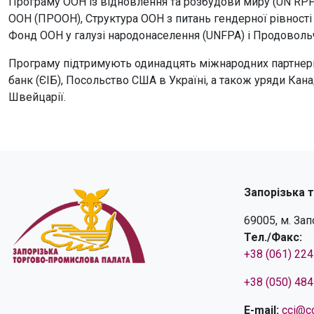
Програму ООН із відновлення та розбудови миру (UN RPP
ООН (ПРООН), Структура ООН з питань гендерної рівності
Фонд ООН у галузі народонаселення (UNFPA) і Продовольч
Програму підтримують одинадцять міжнародних партнері
банк (ЄІБ), Посольство США в Україні, а також уряди Канад
Швейцарії.
Запорізька 
69005, м. За
Тел./Факс:
+38 (061) 22
+38 (050) 48
E-mail:
cci@cc