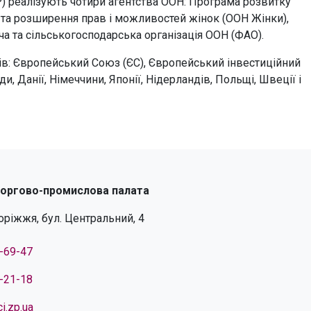
) реалізують чотири агентства ООН: Програма розвитку
 та розширення прав і можливостей жінок (ООН Жінки),
а та сільськогосподарська організація ООН (ФАО).
в: Європейський Союз (ЄС), Європейський інвестиційний
и, Данії, Німеччини, Японії, Нідерландів, Польщі, Швеції і
торгово-промислова палата
поріжжя, бул. Центральний, 4
4-69-47
4-21-18
i.zp.ua