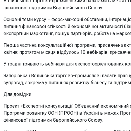
Волинською торгово-промисловими палатами в межах Пр
фінансової підтримки Європейського Союзу.
Основні теми курсу – форс-мажорні обставини, інтернаціо
питання фінансової стійкості й економічної активності біз
експортний маркетинг, пошук партнерів, робота на маркет
Перша частина консультаційної програми, присвячена ак
квітня: протягом місяця відбулось 10 вебінарів, присвяч
У травні тривають вебінари для експортоорієнтованих ко
Запорізька і Волинська торгово-промислові палати праг
супровід, зокрема у питаннях розвитку бізнесу та підтри
Для довідки
Проєкт «Експертні консультації. Об’єднаний економічний
Програми розвитку ООН (ПРООН) в Україні в межах Прог
фінансової підтримки Європейського Союзу.