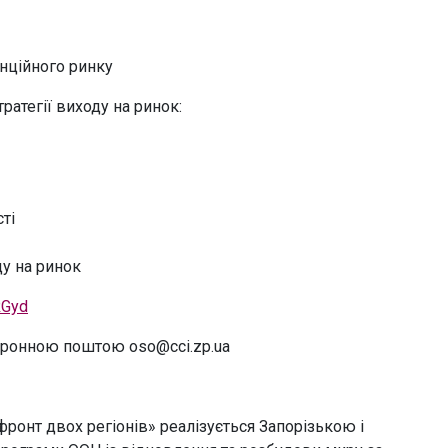
енційного ринку
атегії виходу на ринок:
ті
ду на ринок
RGyd
ктронною поштою oso@cci.zp.ua
фронт двох регіонів» реалізується Запорізькою і