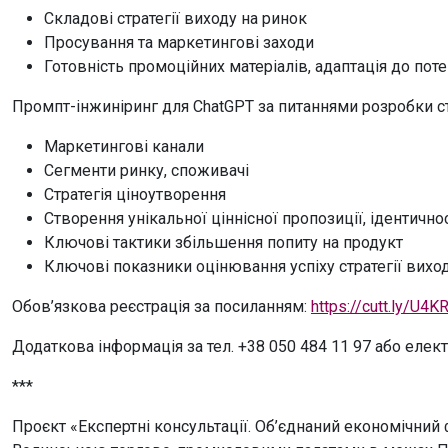
Складові стратегії виходу на ринок
Просування та маркетингові заходи
Готовність промоційних матеріалів, адаптація до пот
Промпт-інжиніринг для ChatGPT за питаннями розробки стр
Маркетингові канали
Сегменти ринку, споживачі
Стратегія ціноутворення
Створення унікальної ціннісної пропозиції, ідентичнос
Ключові тактики збільшення попиту на продукт
Ключові показники оцінювання успіху стратегії вихо
Обов’язкова реєстрація за посиланням:
https://cutt.ly/U4K
Додаткова інформація за тел. +38 050 484 11 97 або еле
***
Проєкт «Експертні консультації. Об’єднаний економічний 