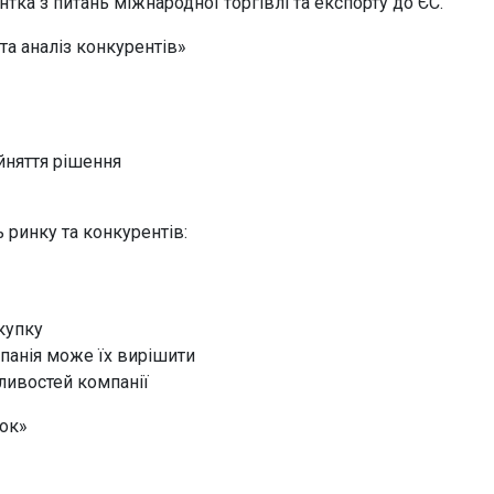
тка з питань міжнародної торгівлі та експорту до ЄС.
а аналіз конкурентів»
йняття рішення
 ринку та конкурентів:
купку
панія може їх вирішити
ливостей компанії
нок»