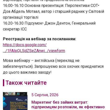
16.00-16.10 Основна презентація: Перспективи СОТ•
Доа Абдель Мотаал, автор і старший радник у Світовій
організації торгівлі
16.20-16.30 Підсумок• Джон Дентон, Генеральний
секретар ICC
Реєстрація на вебінар за посиланням
:
https://docs.google.com/
…/1FAIpQLSdZSeZAnwi…/viewform
Мова вебінару – англійська (переклад не
забезпечується). Запрошуємо всіх охочих приєднатися
до цього важливо заходу!
Також читайте
5 Серпня, 2026
Маркетинг без зайвих витрат:
підприємцям розповіли, як ефективно