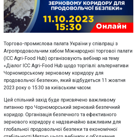
Торгово-промислова палата України у співпраці з
Агропродовольчим хабом Міжнародної торгової палати
(ICC Agri-Food Hub) організовують вебінар на тему
«Діалог ICC Agri-Food Hub щодо торгівлі: альтернативи
Чорноморському зерновому коридору для
продовольчої безпеки», який відбудеться 11 жовтня
2023 року о 15:30 за київським часом.
Цей спільний захід буде присвячено важливому
питанню про Чорноморський зерновий безпечний
коридор. Організація безпечного та ефективного
зернового коридору є надзвичайно важливим для
глобальної продовольчої безпеки та економічної
стабільності.Метою цього вебінару є об’єднання