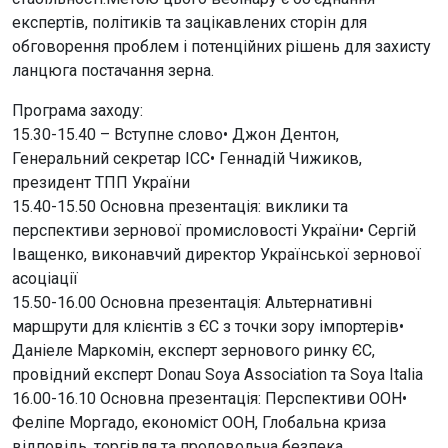
експертів, політиків та зацікавлених сторін для
обговорення проблем і потенційних рішень для захисту
ланцюга постачання зерна.
Програма заходу:
15.30-15.40 – Вступне слово• Джон Дентон,
Генеральний секретар ICC• Геннадій Чижиков,
президент ТПП України
15.40-15.50 Основна презентація: виклики та
перспективи зернової промисловості України• Сергій
Іващенко, виконавчий директор Української зернової
асоціації
15.50-16.00 Основна презентація: Альтернативні
маршрути для клієнтів з ЄС з точки зору імпортерів•
Даніеле Маркомін, експерт зернового ринку ЄС,
провідний експерт Donau Soya Association та Soya Italia
16.00-16.10 Основна презентація: Перспективи ООН•
Феліпе Моргадо, економіст ООН, Глобальна криза
відповідь, торгівля та продовольча безпека