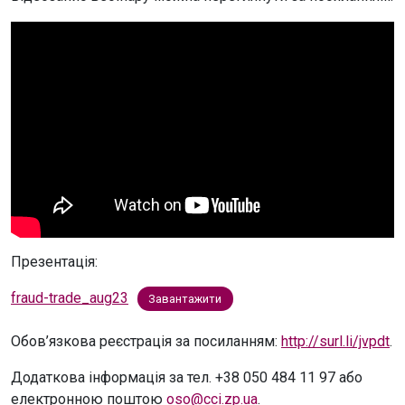
Презентація:
fraud-trade_aug23
Завантажити
Обов’язкова реєстрація за посиланням:
http://surl.li/jvpdt
.
Додаткова інформація за тел. +38 050 484 11 97 або
електронною поштою
oso@cci.zp.ua
.