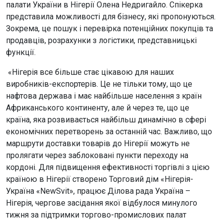
палати України в Нігерії Олена Недригайло. Спікерка
представила можливості для бізнесу, які пропонуються.
Зокрема, це пошук і перевірка потенційних покупців та
продавців, розрахунки з логістики, представницькі
функції.
«Нігерія все більше стає цікавою для наших
виробників-експортерів. Це не тільки тому, що це
нафтова держава і має найбільше населення з країн
Африканського континенту, але й через те, що це
країна, яка розвивається найбільш динамічно в сфері
економічних перетворень за останній час. Важливо, що
маршрути доставки товарів до Нігерії можуть не
пролягати через заблоковані пункти переходу на
кордоні. Для підвищення ефективності торгівлі з цією
країною в Нігерії створено Торговий дім «Нігерія-
Україна «NewSvit», працює Ділова рада Україна –
Нігерія, чергове засідання якої відбулося минулого
тижня за підтримки торгово-промислових палат