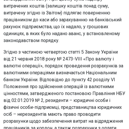
витрачених коштів (залишку коштів понад суму,
витрачену згідно із Звітом) підлягає поверненню
працівником до каси або зарахуванню на банківський
рахунок підприємства, що їх надало, у грошових
одиницях, в яких було надано аванс, у встановленому
законодавством порядку.
Згідно з частиною четвертою статті 5 Закону України
від 21 червня 2018 року № 2473-VIII «Про валюту і
валютні операції», порядок проведення розрахунків за
валютними операціями визначається Національним
банком України. Відповідно до пункту 42 розділу VI
Положення про здійснення операцій із валютними
цінностями, затвердженого постановою Правління НБУ
від 02.01.2019 № 2, резиденти – юридичні особи і
фізичні особи-підприємці, представництва юридичних
осіб – нерезидентів мають право проводити
розрахунки щодо забезпечення витрат на відрядження
працівників за кордон, а також розрахунки з оплати