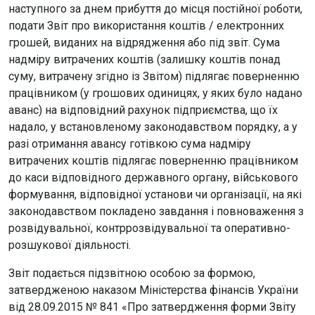
наступного за днем прибуття до місця постійної роботи,
подати Звіт про використання коштів / електронних
грошей, виданих на відрядження або під звіт. Сума
надміру витрачених коштів (залишку коштів понад
суму, витрачену згідно із Звітом) підлягає поверненню
працівником (у грошових одиницях, у яких було надано
аванс) на відповідний рахунок підприємства, що їх
надало, у встановленому законодавством порядку, а у
разі отримання авансу готівкою сума надміру
витрачених коштів підлягає поверненню працівником
до каси відповідного державного органу, військового
формування, відповідної установи чи організації, на які
законодавством покладено завдання і повноваження з
розвідувальної, контррозвідувальної та оперативно-
розшукової діяльності.
Звіт подається підзвітною особою за формою,
затвердженою наказом Міністерства фінансів України
від 28.09.2015 № 841 «Про затвердження форми Звіту