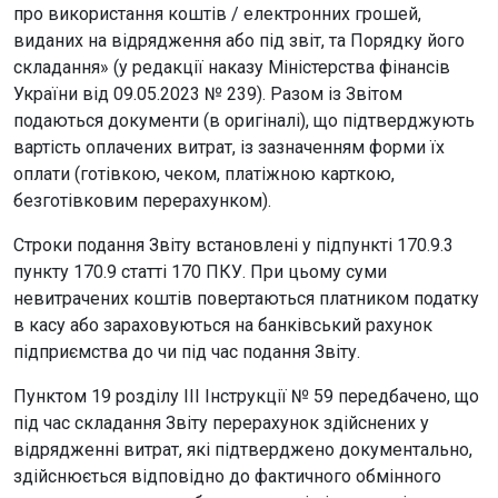
про використання коштів / електронних грошей,
виданих на відрядження або під звіт, та Порядку його
складання» (у редакції наказу Міністерства фінансів
України від 09.05.2023 № 239). Разом із Звітом
подаються документи (в оригіналі), що підтверджують
вартість оплачених витрат, із зазначенням форми їх
оплати (готівкою, чеком, платіжною карткою,
безготівковим перерахунком).
Строки подання Звіту встановлені у підпункті 170.9.3
пункту 170.9 статті 170 ПКУ. При цьому суми
невитрачених коштів повертаються платником податку
в касу або зараховуються на банківський рахунок
підприємства до чи під час подання Звіту.
Пунктом 19 розділу III Інструкції № 59 передбачено, що
під час складання Звіту перерахунок здійснених у
відрядженні витрат, які підтверджено документально,
здійснюється відповідно до фактичного обмінного