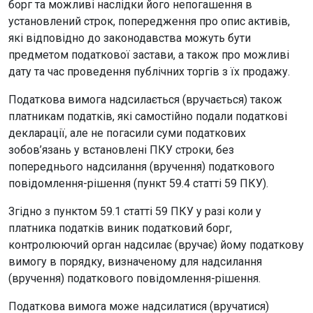
борг та можливі наслідки його непогашення в
установлений строк, попередження про опис активів,
які відповідно до законодавства можуть бути
предметом податкової застави, а також про можливі
дату та час проведення публічних торгів з їх продажу.
Податкова вимога надсилається (вручається) також
платникам податків, які самостійно подали податкові
декларації, але не погасили суми податкових
зобов’язань у встановлені ПКУ строки, без
попереднього надсилання (вручення) податкового
повідомлення-рішення (пункт 59.4 статті 59 ПКУ).
Згідно з пунктом 59.1 статті 59 ПКУ у разі коли у
платника податків виник податковий борг,
контролюючий орган надсилає (вручає) йому податкову
вимогу в порядку, визначеному для надсилання
(вручення) податкового повідомлення-рішення.
Податкова вимога може надсилатися (вручатися)