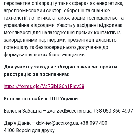
перспектив співпраці у таких сферах як енергетика,
агропромисловий сектор, оборонні та dual-use
технології, логістика, а також водне господарство та
управління відходами. Участь у засіданні відкриває
можливості для налагодження прямих контактів із
закордонними партнерами, презентації власного
потенціалу та безпосереднього долучення до
формування нових бізнес-ініціатив.
Для участі у заході необхідно завчасно пройти
реєстрацію за посиланням:
https://forms.gle/Vs75jbfG6n1Fisv58
Контактні особи в ТПП України:
Валерія Забашта – zva-zed@ucci.org.ua, +38 050 366 4997
Дар’я Данік – ddv-ier@ucci.org.ua, +38 097 400
4100 Версія для друку