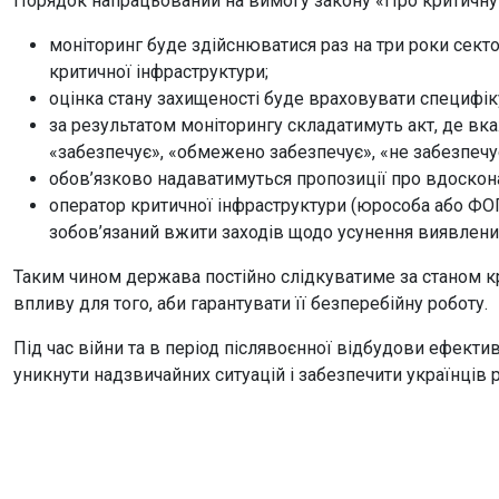
Порядок напрацьований на вимогу закону «Про критичну ін
моніторинг буде здійснюватися раз на три роки сект
критичної інфраструктури;
оцінка стану захищеності буде враховувати специфік
за результатом моніторингу складатимуть акт, де вка
«забезпечує», «обмежено забезпечує», «не забезпечу
обов’язково надаватимуться пропозиції про вдоскона
оператор критичної інфраструктури (юрособа або ФОП
зобов’язаний вжити заходів щодо усунення виявлени
Таким чином держава постійно слідкуватиме за станом кр
впливу для того, аби гарантувати її безперебійну роботу.
Під час війни та в період післявоєнної відбудови ефек
уникнути надзвичайних ситуацій і забезпечити українців р