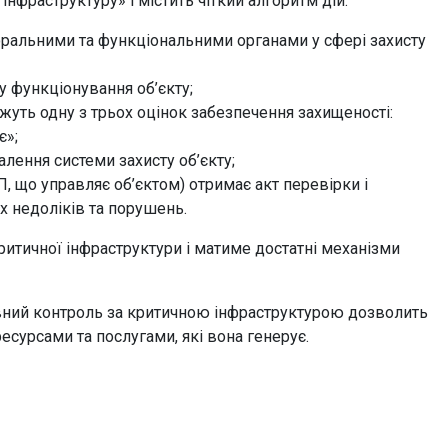
фраструктуру» і містить чіткий алгоритм дій:
оральними та функціональними органами у сфері захисту
у функціонування об’єкту;
жуть одну з трьох оцінок забезпечення захищеності:
є»;
лення системи захисту об’єкту;
, що управляє об’єктом) отримає акт перевірки і
х недоліків та порушень.
итичної інфраструктури і матиме достатні механізми
тивний контроль за критичною інфраструктурою дозволить
есурсами та послугами, які вона генерує.