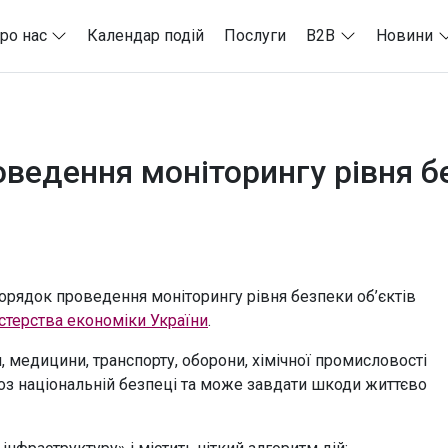
ро нас
Календар подій
Послуги
B2B
Новини
ведення моніторингу рівня бе
рядок проведення моніторингу рівня безпеки об’єктів
істерства економіки України
.
 медицини, транспорту, оборони, хімічної промисловості
оз національній безпеці та може завдати шкоди життєво