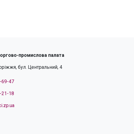
торгово-промислова палата
поріжжя, бул. Центральний, 4
4-69-47
4-21-18
i.zp.ua