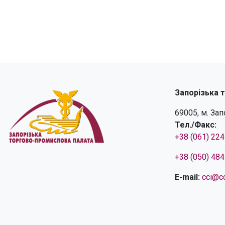
Запорізька 
69005, м. За
Тел./Факс:
+38 (061) 22
+38 (050) 48
E-mail:
cci@cc