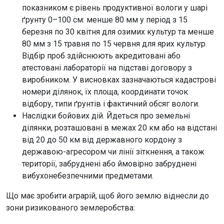
показником є рівень продуктивної вологи у шарі
ґрунту 0–100 см: менше 80 мм у період з 15
березня по 30 квітня для озимих культур та менше
80 мм з 15 травня по 15 червня для ярих культур.
Відбір проб здійснюють акредитовані або
атестовані лабораторії на підставі договору з
виробником. У висновках зазначаються кадастрові
номери ділянок, їх площа, координати точок
відбору, типи ґрунтів і фактичний обсяг вологи.
Наслідки бойових дій. Йдеться про земельні
ділянки, розташовані в межах 20 км або на відстані
від 20 до 50 км від державного кордону з
державою-агресором чи лінії зіткнення, а також
території, забруднені або ймовірно забруднені
вибухонебезпечними предметами.
Що має зробити аграрій, щоб його землю віднесли до
зони ризикованого землеробства: