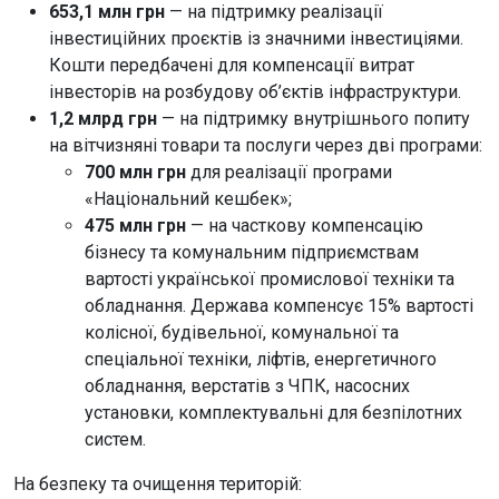
653,1 млн грн
— на підтримку реалізації
інвестиційних проєктів із значними інвестиціями.
Кошти передбачені для компенсації витрат
інвесторів на розбудову об’єктів інфраструктури.
1,2 млрд грн
— на підтримку внутрішнього попиту
на вітчизняні товари та послуги через дві програми:
700 млн грн
для реалізації програми
«Національний кешбек»;
475 млн грн
— на часткову компенсацію
бізнесу та комунальним підприємствам
вартості української промислової техніки та
обладнання. Держава компенсує 15% вартості
колісної, будівельної, комунальної та
спеціальної техніки, ліфтів, енергетичного
обладнання, верстатів з ЧПК, насосних
установки, комплектувальні для безпілотних
систем.
На безпеку та очищення територій: