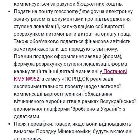
компенсується за рахунок бюджетних коштів.
Подати на пошту meconomy@me.gov.ua електронну
заявку разом із документами про підтвердження
ступеня локалізації, калькуляцією собівартості,
розрахунком питомої ваги витрат на оплату праці.
Також обов’язково подається фінансова звітність
за чотири квартали, що передують звітному.
Повний порядок оформлення заявки (форма),
формула розрахунку ступеня локалізації, форма
калькуляції та інші деталі визначені у
Постанові
КМУ №952
, а саме у «ПОРЯДОК реалізації
експериментального проєкту щодо часткової
компенсації вартості техніки і обладнання
вітчизняного виробництва в рамках Всеукраїнської
економічної платформи “Зроблено в Україні”» з
додатками.
Після перевірки, товари, якщо вони відповідають
вимогам Порядку Мінекономіки, будуть включені
до переліку.