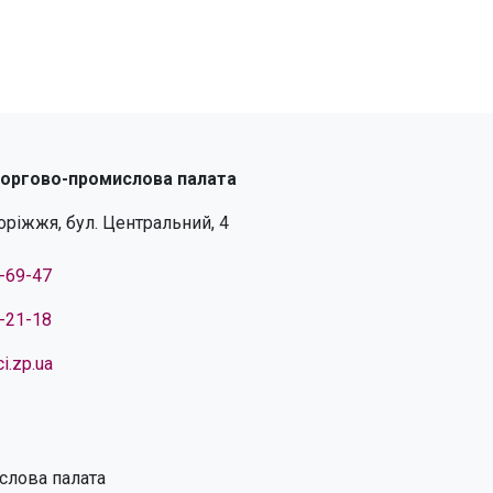
торгово-промислова палата
поріжжя, бул. Центральний, 4
4-69-47
4-21-18
i.zp.ua
слова палата