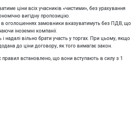
атиме ціни всіх учасників «чистими», без урахування
ономічно вигідну пропозицію.
лі в оголошеннях замовники вказуватимуть без ПДВ, що
аючи іноземні компанії.
 надалі вільно брати участь у торгах. При цьому, якщо
дана до ціни договору, як того вимагає закон.
х правил встановлено, що вони вступають в силу з 1