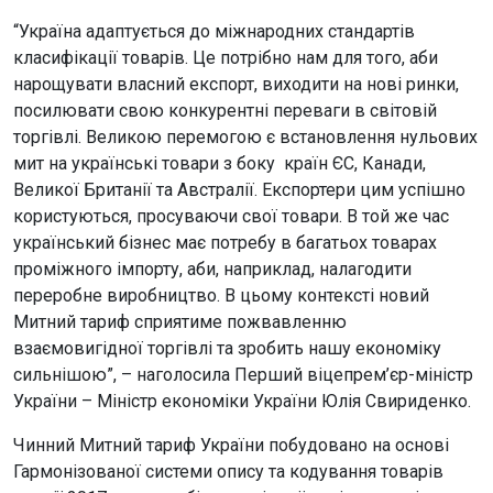
“Україна адаптується до міжнародних стандартів
класифікації товарів. Це потрібно нам для того, аби
нарощувати власний експорт, виходити на нові ринки,
посилювати свою конкурентні переваги в світовій
торгівлі. Великою перемогою є встановлення нульових
мит на українські товари з боку країн ЄС, Канади,
Великої Британії та Австралії. Експортери цим успішно
користуються, просуваючи свої товари. В той же час
український бізнес має потребу в багатьох товарах
проміжного імпорту, аби, наприклад, налагодити
переробне виробництво. В цьому контексті новий
Митний тариф сприятиме пожвавленню
взаємовигідної торгівлі та зробить нашу економіку
сильнішою”, – наголосила Перший віцепрем’єр-міністр
України – Міністр економіки України Юлія Свириденко.
Чинний Митний тариф України побудовано на основі
Гармонізованої системи опису та кодування товарів