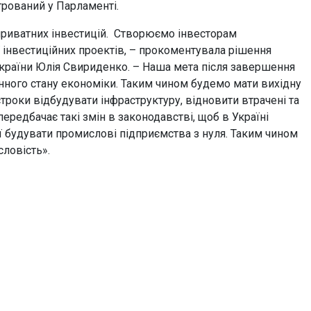
трований у Парламенті.
иватних інвестицій. Створюємо інвесторам
 інвестиційних проектів, – прокоментувала рішення
України Юлія Свириденко. – Наша мета після завершення
ного стану економіки. Таким чином будемо мати вихідну
троки відбудувати інфраструктуру, відновити втрачені та
ередбачає такі змін в законодавстві, щоб в Україні
 будувати промислові підприємства з нуля. Таким чином
словість».