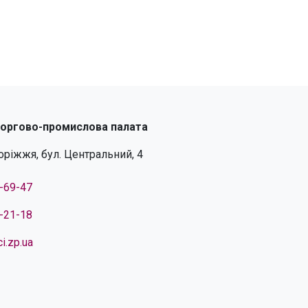
торгово-промислова палата
поріжжя, бул. Центральний, 4
4-69-47
4-21-18
i.zp.ua