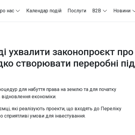
ро нас
Календар подій
Послуги
B2B
Новини
і ухвалити законопроєкт про 
ко створювати переробні пі
оцедур для набуття права на землю та для початку
на відновлення економіки.
иємці, які реалізують проекти, що входять до Переліку
 сприятливі умови для інвестування.