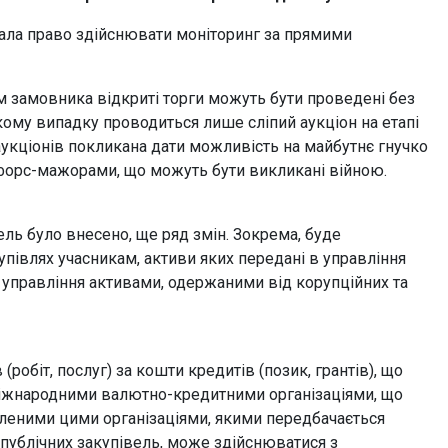
ла право здійснювати моніторинг за прямими
м замовника відкриті торги можуть бути проведені без
кому випадку проводиться лише сліпий аукціон на етапі
 аукціонів покликана дати можливість на майбутнє гнучко
 форс-мажорами, що можуть бути викликані війною.
ель було внесено, ще ряд змін. Зокрема, буде
упівлях учасникам, активи яких передані в управління
 управління активами, одержаними від корупційних та
робіт, послуг) за кошти кредитів (позик, грантів), що
міжнародними валютно-кредитними організаціями, що
вленими цими організаціями, якими передбачається
публічних закупівель, може здійснюватися з