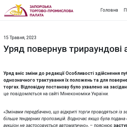
Головна
П
15 Травня, 2023
Уряд повернув трираундові а
Уряд вніс зміни до редакції Особливості здійснення пу
однозначного трактування їх положень та для поверне
торгах. Відповідну постанову було ухвалено на засіданн
це повідомлється на сайті Мінекономіки України.
«Змінами передбачено, що відкриті торги проводяться із з
більше тендерних пропозицій. Водночас якщо була подана о
аукціон не застосовується автоматично»
, – пояснює
засту