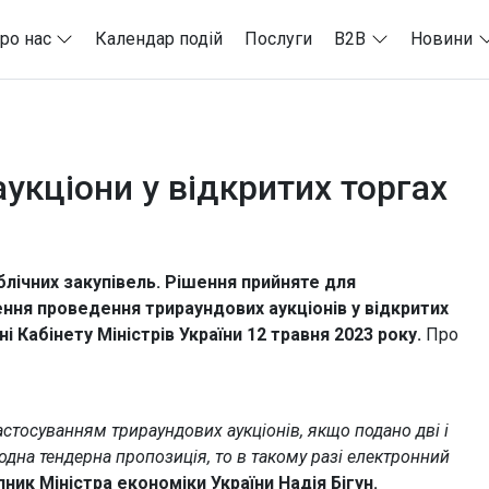
ро нас
Календар подій
Послуги
B2B
Новини
укціони у відкритих торгах
блічних закупівель. Рішення прийняте для
ння проведення трираундових аукціонів у відкритих
і Кабінету Міністрів України 12 травня 2023 року.
Про
астосуванням трираундових аукціонів, якщо подано дві і
дна тендерна пропозиція, то в такому разі електронний
пник Міністра економіки України Надія Бігун.