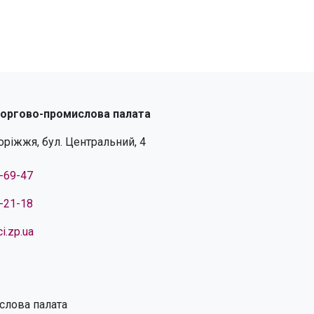
торгово-промислова палата
поріжжя, бул. Центральний, 4
4-69-47
4-21-18
i.zp.ua
слова палата