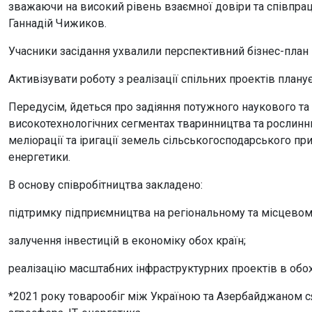
зважаючи на високий рівень взаємної довіри та співпраці
Ганнадій Чижиков.
Учасники засідання ухвалили перспективний бізнес-план
Активізувати роботу з реалізації спільних проектів план
Передусім, йдеться про задіяння потужного наукового та 
високотехнологічних сегментах тваринництва та рослинн
меліорації та іригації земель сільськогосподарського пр
енергетики.
В основу співробітництва закладено:
підтримку підприємництва на регіональному та місцевому
залучення інвестицій в економіку обох країн;
реалізацію масштабних інфраструктурних проектів в обох
*2021 року товарообіг між Україною та Азербайджаном с