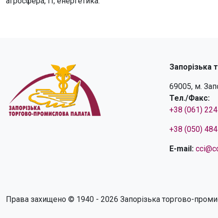
агросфера, IT, енергетика.
Запорізька 
69005, м. За
Тел./Факс:
+38 (061) 22
+38 (050) 48
E-mail:
cci@cc
Права захищено © 1940 - 2026 Запорізька торгово-проми