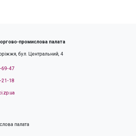
торгово-промислова палата
поріжжя, бул. Центральний, 4
4-69-47
4-21-18
i.zp.ua
слова палата