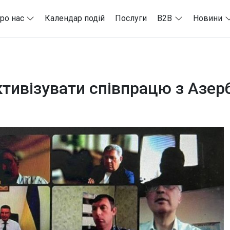
ро нас
Календар подій
Послуги
B2B
Новини
активізувати співпрацю з Аз