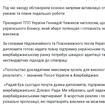
Під час заходу обговорили основні напрями активізації 
умовах та плани подальшої роботи.
Президент ТПП України Геннадій Чижиков наголосив, що
українського бізнесу, який зберіг потенціал і готовність
викликів.
За словами Надзвичайного та Повноважного посла Україн
дипломати готові надати повну підтримку українським п
азербайджанському ринку потребує швидкої адаптації та 
нестандартних підходів до співпраці.
«Посольство докладатиме максимум зусиль для високого К
результат», – зазначив Посол України в Азербайджані.
«Радий був сьогодні почути думки дипломатів, підприємці
азербайджанської Ділової Ради. Ми зібрались, щоб задек
азербайджанськими партнерами! В жорстких реаліях і поп
унікальні пропозиції, які перетворять виклики на можли