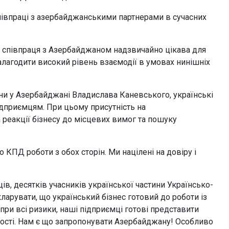
співпраці з азербайджанськими партнерами в сучасних
 співпраця з Азербайджаном надзвичайно цікава для
 налагодити високий рівень взаємодії в умовах нинішніх
и у Азербайджані Владислава Каневського, українські
ідприємцям. При цьому присутність на
реакції бізнесу до місцевих вимог та пошуку
ПД роботи з обох сторін. Ми націлені на довіру і
в, десятків учасників української частини Українсько-
ларувати, що український бізнес готовий до роботи із
ри всі ризики, наші підприємці готові представити
вості. Нам є що запропонувати Азербайджану! Особливо