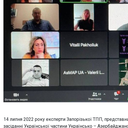
14 липня 2022 року експерти Запорізької ТПП, представн
засіданні Української частини Українсько – Азербайджан