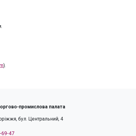
.
om
).
торгово-промислова палата
поріжжя, бул. Центральний, 4
4-69-47