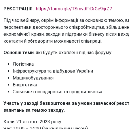
РЕЄСТРАЦІЯ:
https://forms.gle/TSmvdFrDrGe9rjrZ7
Під час вебінару, окрім інформації за основною темою, ви
перспективи двостороннього співробітництва, збільшення 
економічної кризи, заходи з підтримки бізнесу після вих
контакти й обговорити можливості співпраці.
Основні теми
, які будуть охоплені під час форуму:
Логістика
Інфраструктура та відбудова України
Машинобудування
Енергетика
Сільське господарство та продовольства
Участь у заході безкоштовна за умови завчасної реєст
запитань за темою заходу.
Коли: 21 лютого 2023 року.
Час: 10:00 – 14:00 (за київським часом).