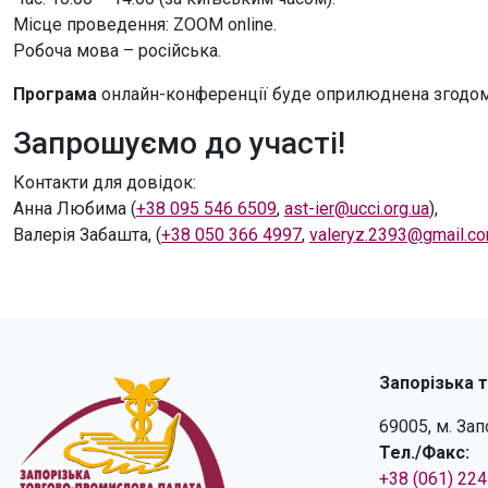
Місце проведення: ZOOM online.
Робоча мова – російська.
Програма
онлайн-конференції буде оприлюднена згодом
Запрошуємо до участі!
Контакти для довідок:
Анна Любима (
+38 095 546 6509
,
ast-ier@ucci.org.ua
),
Валерія Забашта, (
+38 050 366 4997
,
valeryz.2393@gmail.c
Запорізька 
69005, м. За
Тел./Факс:
+38 (061) 22