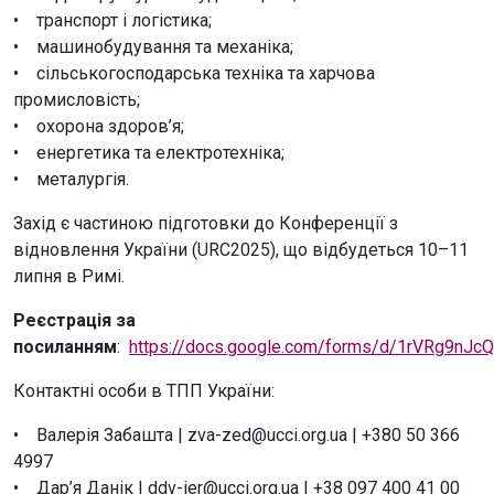
• транспорт і логістика;
• машинобудування та механіка;
• сільськогосподарська техніка та харчова
промисловість;
• охорона здоров’я;
• енергетика та електротехніка;
• металургія.
Захід є частиною підготовки до Конференції з
відновлення України (URC2025), що відбудеться 10–11
липня в Римі.
Реєстрація за
посиланням
:
https://docs.google.com/forms/d/1rVRg9nJ
Контактні особи в ТПП України:
• Валерія Забашта | zva-zed@ucci.org.ua | +380 50 366
4997
• Дар’я Данік | ddv-ier@ucci.org.ua | +38 097 400 41 00