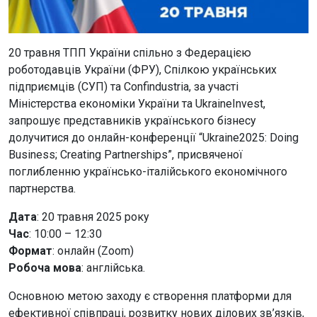
20 травня ТПП України спільно з Федерацією
роботодавців України (ФРУ), Спілкою українських
підприємців (СУП) та Confindustria, за участі
Міністерства економіки України та UkraineInvest,
запрошує представників українського бізнесу
долучитися до онлайн-конференції “Ukraine2025: Doing
Business; Creating Partnerships”, присвяченої
поглибленню українсько-італійського економічного
партнерства.
Дата
: 20 травня 2025 року
Час
: 10:00 – 12:30
Формат
: онлайн (Zoom)
Робоча мова
: англійська.
Основною метою заходу є створення платформи для
ефективної співпраці, розвитку нових ділових зв’язків,