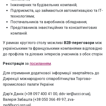
Інженерних та будівельних компаній;
Підприємств, що займаються автоматизацією та ІТ-
технологіями;
Постачальників та виробників обладнання;
Представників інвестиційних та консалтингових
компаній.
У рамках круглого столу можливі
B2B-переговори
між
українськими та французькими компаніями відповідно
до профілів та ділових інтересів учасників з обох сторін
Реєстрація
за
посиланням
.
Для отримання додаткової інформації звертайтесь до
Дирекції міжнародного співробітництва Торгово-
промислової палати України:
Дар’я Данік (+38 097 400 41 00; ddv-ier@ucci.or.ua);
Валерія Забашта (+38 050 366 49 97; zva-
zed@ucci.org.ua).