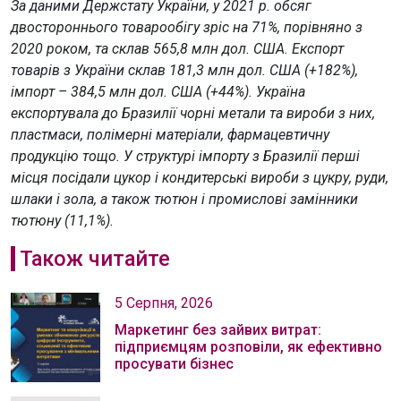
За даними Держстату України, у 2021 р. обсяг
двостороннього товарообігу зріс на 71%, порівняно з
2020 роком, та склав 565,8 млн дол. США. Експорт
товарів з України склав 181,3 млн дол. США (+182%),
імпорт – 384,5 млн дол. США (+44%). Україна
експортувала до Бразилії чорнi метали та вироби з них,
пластмаси, полімерні матеріали, фармацевтичну
продукцію тощо. У структурі імпорту з Бразилії перші
місця посідали цукор і кондитерські вироби з цукру, руди,
шлаки і зола, а також тютюн і промислові замінники
тютюну (11,1%).
Також читайте
5 Серпня, 2026
Маркетинг без зайвих витрат:
підприємцям розповіли, як ефективно
просувати бізнес