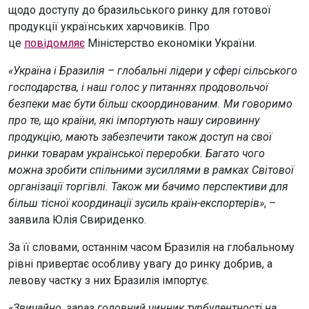
щодо доступу до бразильського ринку для готової
продукції українських харчовиків. Про
це
повідомляє
Міністерство економіки України.
«Україна і Бразилія – глобальні лідери у сфері сільського
господарства, і наш голос у питаннях продовольчої
безпеки має бути більш скоординованим. Ми говоримо
про те, що країни, які імпортують нашу сировинну
продукцію, мають забезпечити також доступ на свої
ринки товарам української переробки. Багато чого
можна зробити спільними зусиллями в рамках Світової
організації торгівлі. Також ми бачимо перспективи для
більш тісної координації зусиль країн-експортерів»
, –
заявила Юлія Свириденко.
За її словами, останнім часом Бразилія на глобальному
рівні привертає особливу увагу до ринку добрив, а
левову частку з них Бразилія імпортує.
«Звичайно, зараз головний чинник турбулентності на