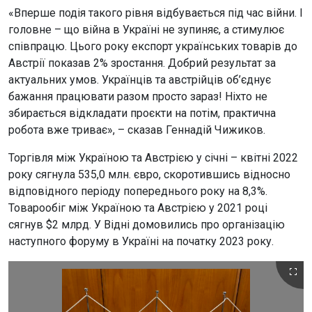
«Вперше подія такого рівня відбувається під час війни. І
головне – що війна в Україні не зупиняє, а стимулює
співпрацю. Цього року експорт українських товарів до
Австрії показав 2% зростання. Добрий результат за
актуальних умов. Українців та австрійців об’єднує
бажання працювати разом просто зараз! Ніхто не
збирається відкладати проєкти на потім, практична
робота вже триває», – сказав Геннадій Чижиков.
Торгівля між Україною та Австрією у січні – квітні 2022
року сягнула 535,0 млн. євро, скоротившись відносно
відповідного періоду попереднього року на 8,3%.
Товарообіг між Україною та Австрією у 2021 році
сягнув $2 млрд. У Відні домовились про організацію
наступного форуму в Україні на початку 2023 року.