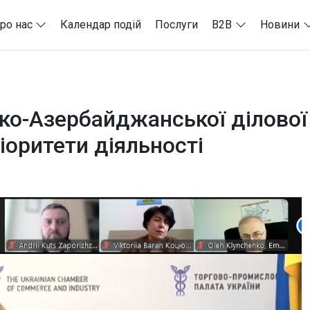
ро нас
Календар подій
Послуги
B2B
Новини
ько-Азербайджанської ділової
іоритети діяльності