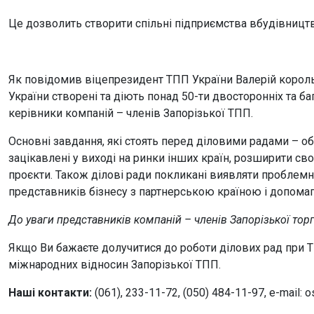
Це дозволить створити спільні підприємства вбудівництві
Як повідомив віцепрезидент ТПП України Валерій король
України створені та діють понад 50-ти двосторонніх та баг
керівники компаній – членів Запорізької ТПП.
Основні завдання, які стоять перед діловими радами – об
зацікавлені у виході на ринки інших країн, розширити св
проєкти. Також ділові ради покликані виявляти проблемн
представників бізнесу з партнерською країною і допома
До уваги представників компаній – членів Запорізької тор
Якщо Ви бажаєте долучитися до роботи ділових рад при 
міжнародних відносин Запорізької ТПП.
Наші контакти:
(061), 233-11-72, (050) 484-11-97, e-mail: 