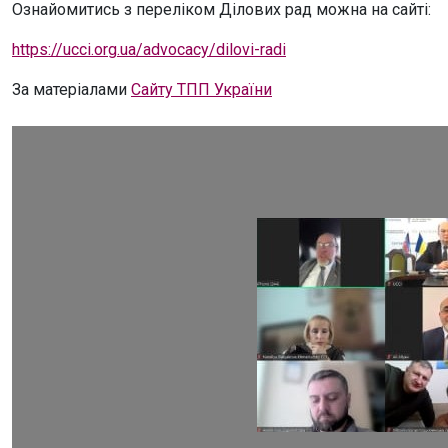
Ознайомитись з переліком Ділових рад можна на сайті:
https://ucci.org.ua/advocacy/dilovi-radi
За матеріалами
Сайту ТПП України