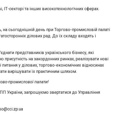
, ІТ-секторі та інших високотехнологічних сферах.
, на сьогоднішній день при Торгово-промисловій палаті
атосторонніх ділових рад. До їх складу входять і
’єднати представників українського бізнесу, які
ою присутність на закордонних ринках, реалізувати нові
і питання у ділових, торгово-економічних відносинах
гати вирішувати їх практичним шляхом.
гово-промислової палати!
ТПП України, запрошуємо звертатися до Управління
oso@cci.zp.ua