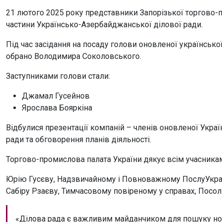
21 лютого 2025 року представники Запорізької торгово-п
частини Українсько-Азербайджанської ділової ради.
Під час засідання на посаду голови оновленої українськ
обрано Володимира Соколовського.
Заступниками голови стали:
Джамал Гусейнов
Ярослава Бояркіна
Відбулися презентації компаній – членів оновленої Укра
ради та обговорення планів діяльності.
Торгово-промислова палата України дякує всім учасникам 
Юрію Гусєву, Надзвичайному і Повноважному ПослуУкраї
Сабіру Рзаєву, Тимчасовому повіреному у справах, Посо
«Ділова рада є важливим майданчиком для пошуку нови