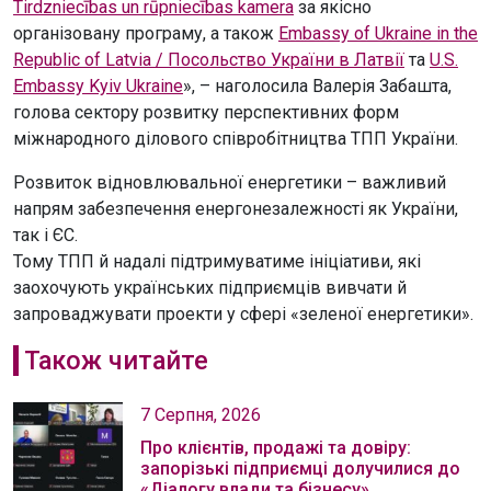
Tirdzniecības un rūpniecības kamera
за якісно
організовану програму, а також
Embassy of Ukraine in the
Republic of Latvia / Посольство України в Латвії
та
U.S.
Embassy Kyiv Ukraine
», – наголосила Валерія Забашта,
голова сектору розвитку перспективних форм
міжнародного ділового співробітництва ТПП України.
Розвиток відновлювальної енергетики – важливий
напрям забезпечення енергонезалежності як України,
так і ЄС.
Тому ТПП й надалі підтримуватиме ініціативи, які
заохочують українських підприємців вивчати й
запроваджувати проекти у сфері «зеленої енергетики».
Також читайте
7 Серпня, 2026
Про клієнтів, продажі та довіру:
запорізькі підприємці долучилися до
«Діалогу влади та бізнесу»