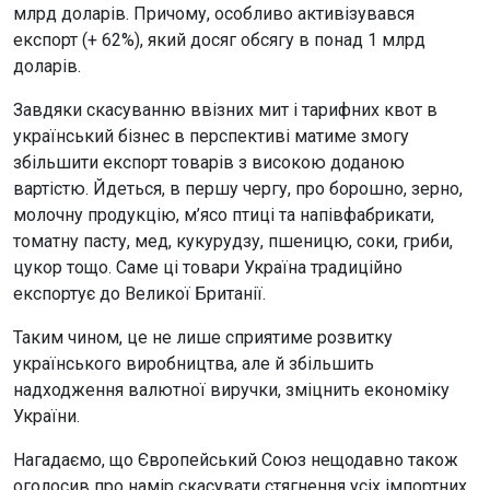
млрд доларів. Причому, особливо активізувався
експорт (+ 62%), який досяг обсягу в понад 1 млрд
доларів.
Завдяки скасуванню ввізних мит і тарифних квот в
український бізнес в перспективі матиме змогу
збільшити експорт товарів з високою доданою
вартістю. Йдеться, в першу чергу, про борошно, зерно,
молочну продукцію, м’ясо птиці та напівфабрикати,
томатну пасту, мед, кукурудзу, пшеницю, соки, гриби,
цукор тощо. Саме ці товари Україна традиційно
експортує до Великої Британії.
Таким чином, це не лише сприятиме розвитку
українського виробництва, але й збільшить
надходження валютної виручки, зміцнить економіку
України.
Нагадаємо, що Європейський Союз нещодавно також
оголосив про намір скасувати стягнення усіх імпортних