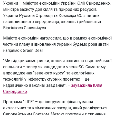
України – міністра економіки України Юлії Свириденко,
міністра захисту довкілля та природних ресурсів
України Руслана Стрільця та Комісара ЄС з питань
навколишнього середовища, океанів і рибальства
Віргініюса Сінкявічуса.
Міністр економіки наголосила, що в рамках економічної
частини плану відновлення України будемо розвивати
напрямок Green Deal.
“Ми відкриваємо ринки, стаючи частиною європейської
спільноти – тепер як кандидат в члени ЄС. Саме тому
впровадження “зеленого курсу” та екологічних
технологій у інфраструктурних проектах – це
надзвичайно важливі завдання”, –
зауважила Юлія
Свириденко
.
Програма “LIFE” – це інструмент фінансування
екологічних та кліматичних заходів, який реалізується
Європейським Союзом. Метою програми є сприяння