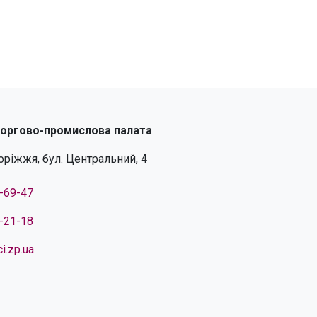
торгово-промислова палата
поріжжя, бул. Центральний, 4
4-69-47
4-21-18
i.zp.ua