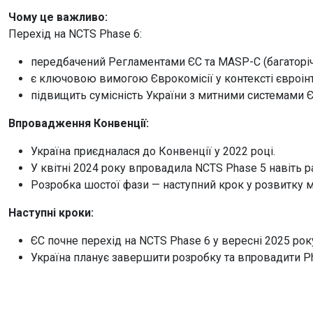
Чому це важливо:
Перехід на NCTS Phase 6:
передбачений Регламентами ЄС та MASP-C (багаторіч
є ключовою вимогою Єврокомісії у контексті євроінт
підвищить сумісність України з митними системами Є
Впровадження Конвенції:
Україна приєдналася до Конвенції у 2022 році.
У квітні 2024 року впровадила NCTS Phase 5 навіть ра
Розробка шостої фази — наступний крок у розвитку м
Наступні кроки:
ЄС почне перехід на NCTS Phase 6 у вересні 2025 рок
Україна планує завершити розробку та впровадити Ph