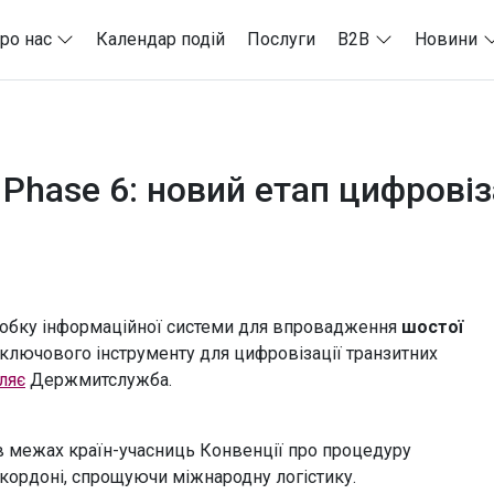
ро нас
Календар подій
Послуги
B2B
Новини
hase 6: новий етап цифровізац
робку інформаційної системи для впровадження
шостої
 ключового інструменту для цифровізації транзитних
ляє
Держмитслужба.
в межах країн-учасниць Конвенції про процедуру
кордоні, спрощуючи міжнародну логістику.