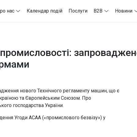
ро нас
Календар подій
Послуги
B2B
Новини
ї промисловості: запроваджен
ормами
вадження нового Технічного регламенту машин, що є
Україною та Європейським Союзом. Про
ького господарства України.
дення Угоди АСАА («промислового безвізу») у