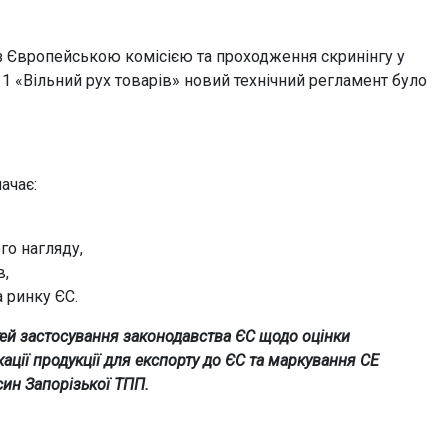
 з Європейською комісією та проходження скринінгу у
 1 «Вільний рух товарів» новий технічний регламент було
ачає:
го нагляду,
в,
 ринку ЄС.
тей застосування законодавства ЄС щодо оцінки
ації продукції для експорту до ЄС та маркування СЕ
ин Запорізької ТПП.