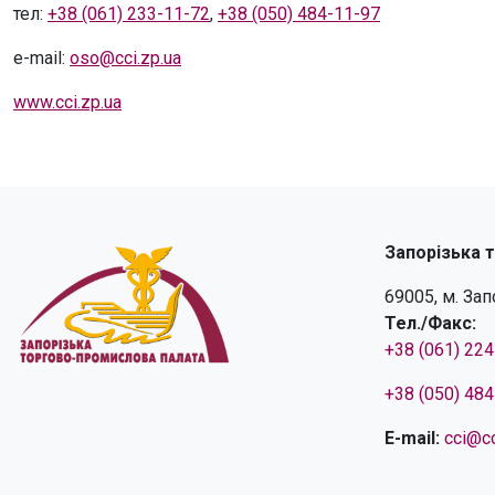
тел:
+38 (061) 233-11-72
,
+38 (050) 484-11-97
e-mail:
oso@cci.zp.ua
www.cci.zp.ua
Запорізька 
69005, м. За
Тел./Факс:
+38 (061) 22
+38 (050) 48
E-mail:
cci@cc