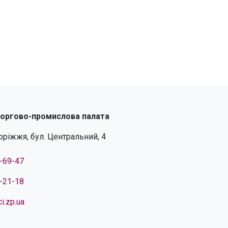
торгово-промислова палата
поріжжя, бул. Центральний, 4
4-69-47
4-21-18
i.zp.ua