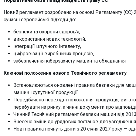
Нормативна база та відповідність праву ЄС
Новий регламент розроблено на основі Регламенту (ЄС) 2
сучасні європейські підходи до:
безпеки та охорони здоров’я,
використання нових технологій,
інтеграції штучного інтелекту,
цифровізації виробничих процесів,
забезпечення кіберзахисту машин та обладнання.
Ключові положення нового Технічного регламенту
Встановлюються оновлені правила безпеки для машин
машин і супутньої продукції.
Передбачено перехідні положення: продукція, вигот
перебувати на ринку, а чинні документи про відпові
Чинний Технічний регламент безпеки машин від 2013 
Внесено зміни до урядових постанов для узгодженн
Нові правила почнуть діяти з 20 січня 2027 року — 