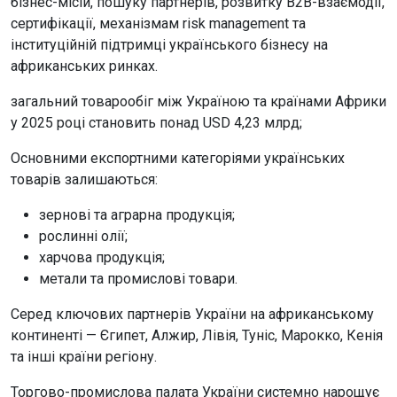
бізнес-місій, пошуку партнерів, розвитку B2B-взаємодії,
сертифікації, механізмам risk management та
інституційній підтримці українського бізнесу на
африканських ринках.
загальний товарообіг між Україною та країнами Африки
у 2025 році становить понад USD 4,23 млрд;
Основними експортними категоріями українських
товарів залишаються:
зернові та аграрна продукція;
рослинні олії;
харчова продукція;
метали та промислові товари.
Серед ключових партнерів України на африканському
континенті — Єгипет, Алжир, Лівія, Туніс, Марокко, Кенія
та інші країни регіону.
Торгово-промислова палата України системно нарощує