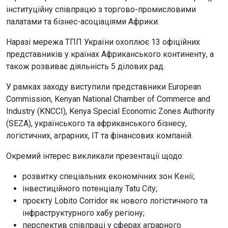
інституційну співпрацю з торгово-промисловими
палатами та бізнес-асоціаціями Африки.
Наразі мережа ТПП України охоплює 13 офіційних
представників у країнах Африканського континенту, а
також розвиває діяльність 5 ділових рад.
У рамках заходу виступили представники European
Commission, Kenyan National Chamber of Commerce and
Industry (KNCCI), Kenya Special Economic Zones Authority
(SEZA), українського та африканського бізнесу,
логістичних, аграрних, IT та фінансових компаній.
Окремий інтерес викликали презентації щодо:
розвитку спеціальних економічних зон Кенії;
інвестиційного потенціалу Tatu City;
проєкту Lobito Corridor як нового логістичного та
інфраструктурного хабу регіону;
перспектив співпраці у сферах аграрного