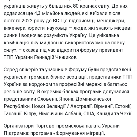
українців живуть у більш ніж 80 країнах світу. До них
додалися ще 4,3 мільйона людей, які виїхали після
лютого 2022 року до ЄС. Це підприємці, менеджери,
інженери, юристи, науковці — люди, які знають місцеві
ринки і водночас розуміють Україну. Це унікальна
комбінація, яку ми досі не використовуємо на повну
силу», – сказав під час відкриття форуму президент
ТПП України Геннадій Чижиков.
Серед спікерів та учасників Форуму були представлені
українські громади, бізнес-асоціації, представники ТПП
України за кордоном та професійні мережі з багатьох
регіонів світу. В окремих блоках програми долучалися
представники Словенії, Японії, Домініканської
Республіки, Нової Зеландії / Австралії, Вірменії, Естонії,
Танзанії, Кіпру, Німеччини, Албанії, США, Канади та Чехії.
Організатори: Торгово-промислова палата України.
Підтримка: програма «Формування міграції,