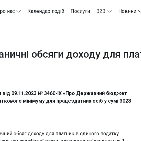
ро нас
Календар подій
Послуги
B2B
Новини
аничні обсяги доходу для пла
їни від 09.11.2023 № 3460-IX «Про Державний бюджет
иткового мінімуму для працездатних осіб у сумі 3028
ичний обсяг доходу для платників єдиного податку