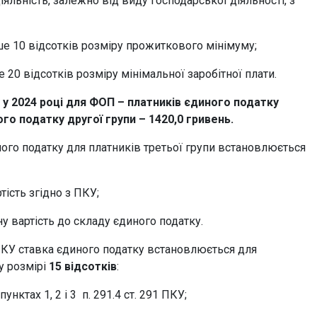
яльність, залежно від виду господарської діяльності, з
ше 10 відсотків розміру прожиткового мінімуму;
е 20 відсотків розміру мінімальної заробітної плати.
у 2024 році для ФОП – платників єдиного податку
го податку другої групи – 1420,0 гривень.
иного податку для платників третьої групи встановлюється
тість згідно з ПКУ;
ну вартість до складу єдиного податку.
3 ПКУ ставка єдиного податку встановлюється для
у розмірі
15 відсотків
:
нктах 1, 2 і 3 п. 291.4 ст. 291 ПКУ;