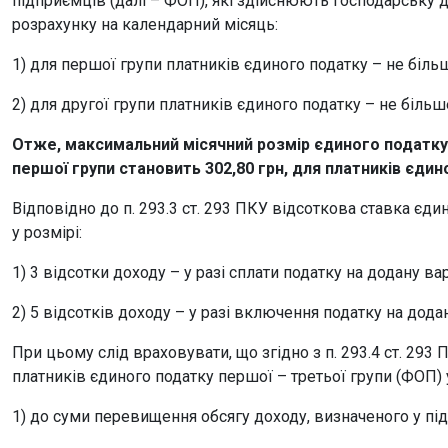
підприємців (далі – ФОП), які здійснюють господарську ді
розрахунку на календарний місяць:
1) для першої групи платників єдиного податку – не біль
2) для другої групи платників єдиного податку – не більш
Отже, максимальний місячний розмір єдиного податку 
першої групи становить 302,80 грн, для платників єдино
Відповідно до п. 293.3 ст. 293 ПКУ відсоткова ставка єд
у розмірі:
1) 3 відсотки доходу – у разі сплати податку на додану вар
2) 5 відсотків доходу – у разі включення податку на дода
При цьому слід враховувати, що згідно з п. 293.4 ст. 29
платників єдиного податку першої – третьої групи (ФОП) 
1) до суми перевищення обсягу доходу, визначеного у підпу