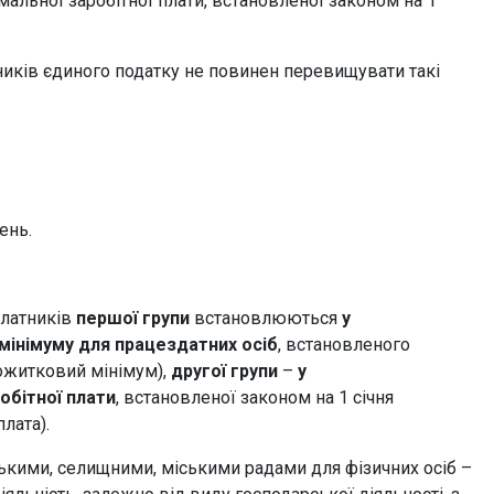
мальної заробітної плати, встановленої законом на 1
тників єдиного податку не повинен перевищувати такі
ень.
 платників
першої групи
встановлюються
у
мінімуму для працездатних осіб
, встановленого
рожитковий мінімум),
другої групи
–
у
обітної плати
, встановленої законом на 1 січня
лата).
ькими, селищними, міськими радами для фізичних осіб –