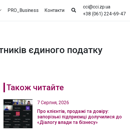
cci@cci.zp.ua
PRO_Business
Контакти
+38 (061) 224-69-47
тників єдиного податку
Також читайте
7 Серпня, 2026
Про клієнтів, продажі та довіру:
запорізькі підприємці долучилися до
«Діалогу влади та бізнесу»