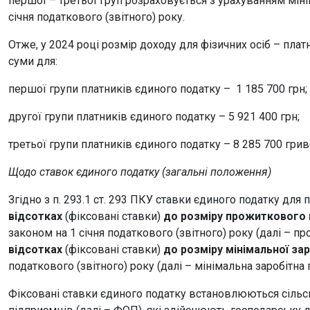
першої – третьої груп розраховується з урахуванням міні
січня податкового (звітного) року.
Отже, у 2024 році розмір доходу для фізичних осіб – пла
суми для:
першої групи платників єдиного податку – 1 185 700 грн;
другої групи платників єдиного податку – 5 921 400 грн;
третьої групи платників єдиного податку – 8 285 700 грив
Щодо ставок єдиного податку (загальні положення)
Згідно з п. 293.1 ст. 293 ПКУ ставки єдиного податку для
відсотках
(фіксовані ставки)
до розміру прожиткового 
законом на 1 січня податкового (звітного) року (далі – п
відсотках
(фіксовані ставки)
до розміру мінімальної зар
податкового (звітного) року (далі – мінімальна заробітна п
Фіксовані ставки єдиного податку встановлюються сільс