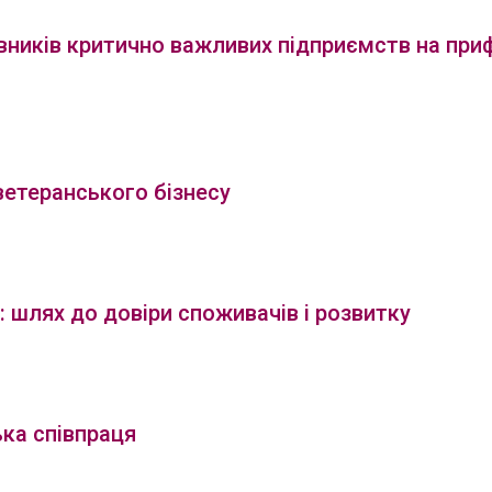
івників критично важливих підприємств на пр
ветеранського бізнесу
: шлях до довіри споживачів і розвитку
ька співпраця