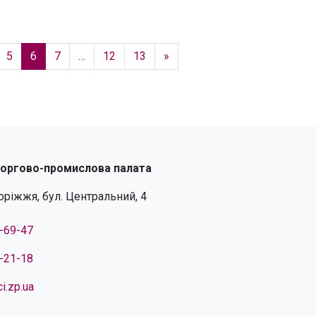
5
6
7
…
12
13
»
торгово-промислова палата
поріжжя, бул. Центральний, 4
4-69-47
4-21-18
i.zp.ua