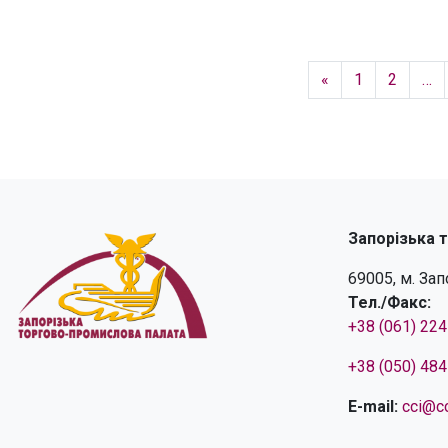
«
1
2
…
Запорізька 
69005, м. За
Тел./Факс:
+38 (061) 22
+38 (050) 48
E-mail:
cci@cc