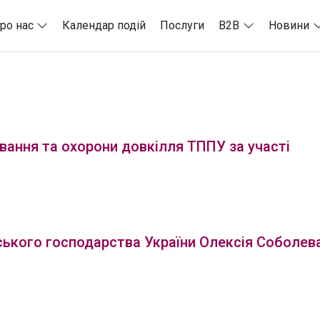
ро нас
Календар подій
Послуги
B2B
Новини
вання та охорони довкілля ТППУ за участі
ьського господарства України Олексія Соболева