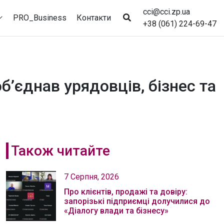
cci@cci.zp.ua
PRO_Business
Контакти
+38 (061) 224-69-47
б’єднав урядовців, бізнес та
Також читайте
7 Серпня, 2026
Про клієнтів, продажі та довіру:
запорізькі підприємці долучилися до
«Діалогу влади та бізнесу»