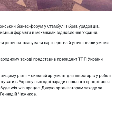
онський бізнес-форум у Стамбулі зібрав урядовців,
ктивніші формати й механізми відновлення України.
ли рішення, планували партнерства й уточнювали умови
народному заході представив президент ТПП України
 вищому рівні – сильний аргумент для інвесторів у роботі
стувати в Україну сьогодні заради спільного процвітання
 буде win-win процес. Дякую організаторам заходу за
 Геннадій Чижиков.