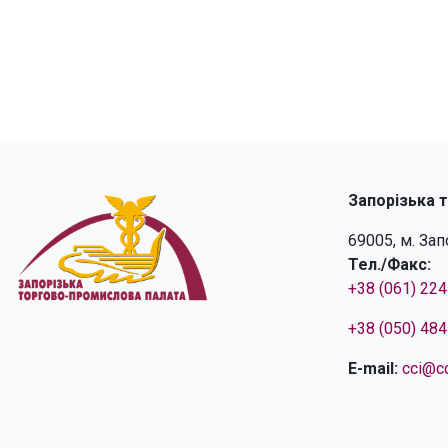
Запорізька 
69005, м. За
Тел./Факс:
+38 (061) 22
+38 (050) 48
E-mail:
cci@cc