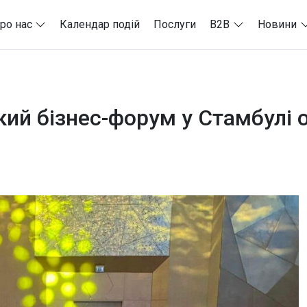
ро нас
Календар подій
Послуги
B2B
Новини
ий бізнес-форум у Стамбулі о