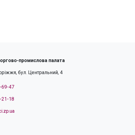
торгово-промислова палата
поріжжя, бул. Центральний, 4
4-69-47
4-21-18
i.zp.ua