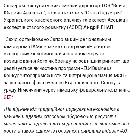
Спікером виступить виконавчий директор ТОВ “Вейст
Юкрейн Аналітікс”, голова комітету “Стала Індустрія”
Українського кластерного альянсу та експерт Асоціації
експертів сталого розвитку (ASDE)
Андрій ГНАП
.
Захід організовано Запорізьким регіональним
кластером «ІАМ» в межах програми «Розвиток
експортних можливостей членів кластеру та
позиціювання його як бренду на зовнішніх ринках», що
реалізується як частина програми «EU4Business:
конкурентоспроможність та інтернаціоналізація МСП»
за спільного фінансування Європейського Союзу та
уряду Німеччини через німецьку федеральну компанію
GIZ
*.
«На відміну від традиційної, циркулярна економіка є
найбільш вдалим способом збереження ресурсів і
матеріалів, а відтак шляхом до постійного економічного
росту, а також одним із головних принципів
Industry
4.0.