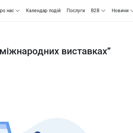
ро нас
Календар подій
Послуги
B2B
Новини
у міжнародних виставках”