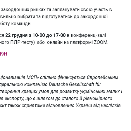
а закордонних ринках та запланувати свою участь в
равильно вибрати та підготуватись до закордонної
оботу команди.
ься
22 грудня з 10-00 до 17-00
в конференц-залі
вного ПЛР-тесту) або онлайн на платформі ZOOM.
eI9H
аціоналізація МСП» спільно фінансується Європейським
еральною компанією Deutsche Gesellschaft für
 створення кращих умов для розвитку українських малих і
ня експорту, що є шляхом до сталого й рівномірного
єкт також сприятиме відновленню України від наслідків