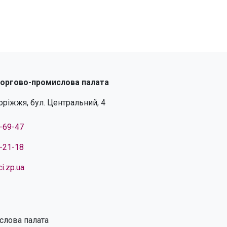
торгово-промислова палата
поріжжя, бул. Центральний, 4
4-69-47
4-21-18
i.zp.ua
слова палата