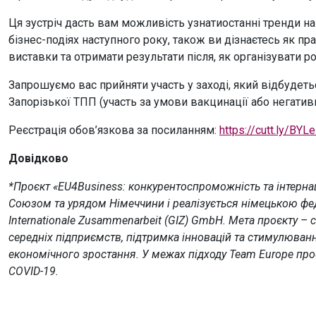
Ця зустріч дасть вам можливість узнатиостанні тренди н
бізнес-подіях наступного року, також ви дізнаєтесь як п
виставки та отримати результати після, як організувати р
Запрошуємо вас прийняти участь у заході, який відбудет
Запорізької ТПП (участь за умови вакцинації або негати
Реєстрація обов’язкова за посиланням:
https://cutt.ly/BYL
Довідково
*Проєкт «EU4Business: конкурентоспроможність та інтерн
Союзом та урядом Німеччини і реалізується німецькою фед
Internationale Zusammenarbeit (GIZ) GmbH. Мета проєкту –
середніх підприємств, підтримка інновацій та стимулюван
економічного зростання. У межах підходу Team Europe про
COVID-19.