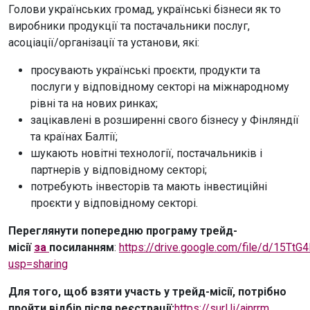
Голови українських громад, українські бізнеси як то
виробники продукції та постачальники послуг,
асоціації/організації та установи, які:
⁠просувають українські проєкти, продукти та
послуги у відповідному секторі на міжнародному
рівні та на нових ринках;
зацікавлені в розширенні свого бізнесу у Фінляндії
та країнах Балтії;
шукають новітні технології, постачальників і
партнерів у відповідному секторі;
потребують інвесторів та мають інвестиційні
проєкти у відповідному секторі.
Переглянути попередню програму трейд-
місії
за
посиланням
:
https://drive.google.com/file/d/15T
usp=sharing
Для того, щоб взяти участь у трейд-місії, потрібно
пройти відбір після реєстрації:
https://surl.li/ajnrrm