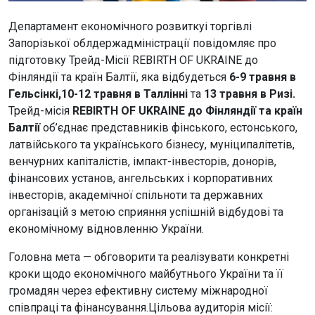
Департамент економічного розвиткуі торгівлі
Запорізької облдержадміністрації повідомляє про
підготовку Трейд-Місії REBIRTH OF UKRAINE до
Фінляндії та країн Балтії, яка відбудеться
6-9 травня в
Гельсінкі,10-12 травня в Таллінні
та
13 травня в Ризі.
Трейд-місія
REBIRTH OF UKRAINE до Фінляндії та країн
Балтії
об’єднає представників фінського, естонського,
латвійського та українського бізнесу, муніципалітетів,
венчурних капіталістів, імпакт-інвесторів, донорів,
фінансових установ, ангельських і корпоративних
інвесторів, академічної спільноти та державних
організацій з метою сприяння успішній відбудові та
економічному відновленню України.
Головна мета — обговорити та реалізувати конкретні
кроки щодо економічного майбутнього України та її
громадян через ефективну систему міжнародної
співпраці та фінансування.Цільова аудиторія місії: