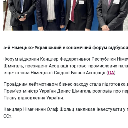
5-й Німецько-Український економічний форум відбувся 
Форум відкрили Канцлер Федеративної Республіки Німеч
Шмигаль, президент Асоціації торгово-промислових пал
віце-голова Німецької Східної Бізнес Асоціації (
OA
).
Провідним лейтмотивом бізнес-заходу стала підготовка 
Прем’єр-міністр України Денис Шмигаль розповів про пер
Плану відновлення України.
Канцлер Німеччини Олаф Шольц закликав інвестувати у п
ЄС».