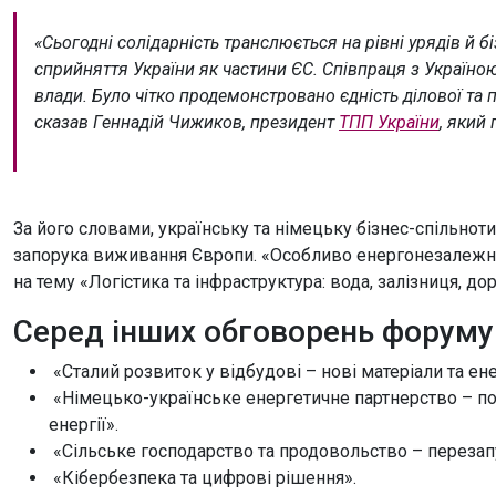
«Сьогодні солідарність транслюється на рівні урядів й 
сприйняття України як частини ЄС. Співпраця з Україно
влади. Було чітко продемонстровано єдність ділової та п
сказав Геннадій Чижиков, президент
ТПП України
, який
За його словами, українську та німецьку бізнес-спільнот
запорука виживання Європи. «Особливо енергонезалежніст
на тему «Логістика та інфраструктура: вода, залізниця, дор
Серед інших обговорень форуму
«Сталий розвиток у відбудові – нові матеріали та ен
«Німецько-українське енергетичне партнерство – 
енергії».
«Сільське господарство та продовольство – перезапу
«Кібербезпека та цифрові рішення».