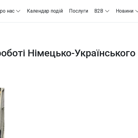
ро нас
Календар подій
Послуги
B2B
Новини
роботі Німецько-Українського