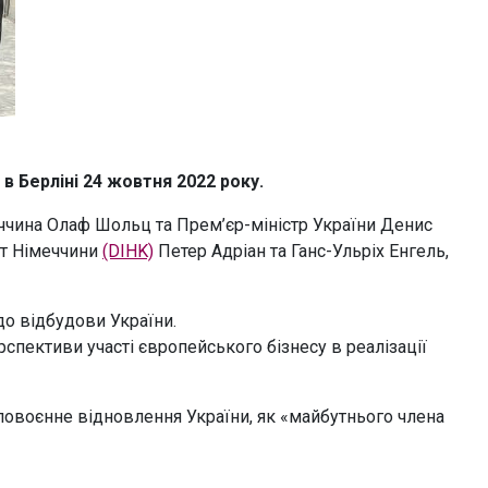
в Берліні 24 жовтня 2022 року.
чина Олаф Шольц та Прем’єр-міністр України Денис
ат Німеччини
(DIHK)
Петер Адріан та Ганс-Ульріх Енгель,
до відбудови України.
спективи участі європейського бізнесу в реалізації
овоєнне відновлення України, як «майбутнього члена