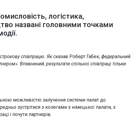
ромисловість, логістика,
ицтво названі головними точками
одії.
строкову співпрацю. Як сказав
Роберт Габек
, федеральний
тнером». Впевнений, результати спільної співпраці тільки
льною можливістю залучення системи палат до
едньо зустрітися з колегами з німецької палати, з
ці і почути партнерів.