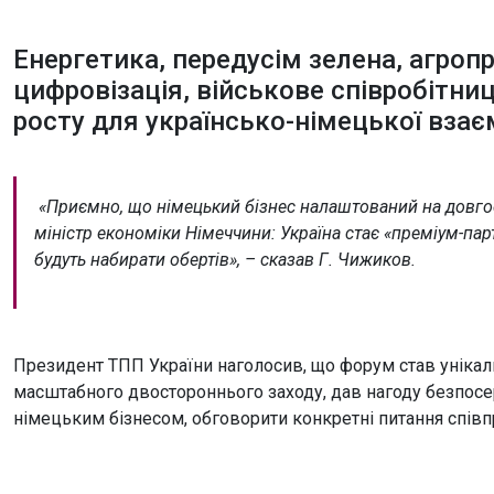
Енергетика, передусім зелена, агроп
цифровізація, військове співробітн
росту для українсько-німецької взаєм
«Приємно, що німецький бізнес налаштований на довго
міністр економіки Німеччини: Україна стає «преміум-пар
будуть набирати обертів», – сказав Г. Чижиков.
Президент ТПП України наголосив, що форум став уніка
масштабного двостороннього заходу, дав нагоду безпосер
німецьким бізнесом, обговорити конкретні питання співпра