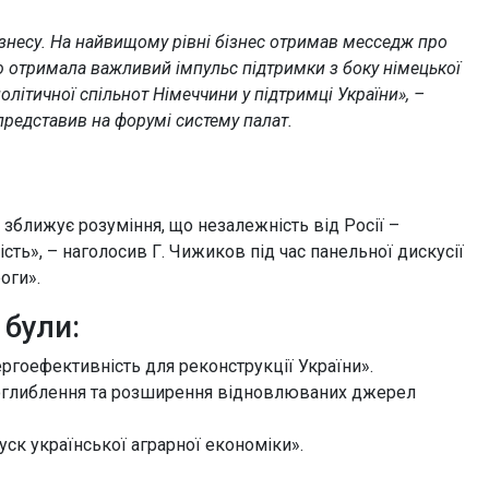
бізнесу. На найвищому рівні бізнес отримав месседж про
ю отримала важливий імпульс підтримки з боку німецької
олітичної спільнот Німеччини у підтримці України», –
 представив на форумі систему палат.
и зближує розуміння, що незалежність від Росії –
ь», – наголосив Г. Чижиков під час панельної дискусії
оги».
 були:
ергоефективність для реконструкції України».
поглиблення та розширення відновлюваних джерел
ск української аграрної економіки».