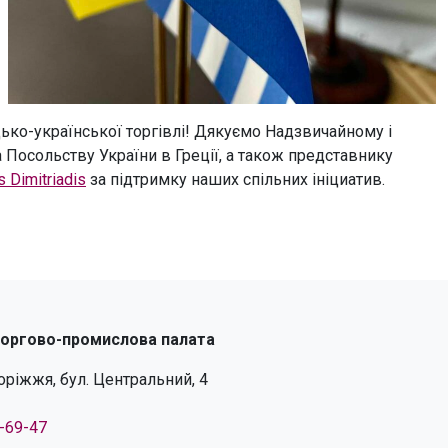
цько-української торгівлі! Дякуємо Надзвичайному і
Посольству України в Греції, а також представнику
s Dimitriadis
за підтримку наших спільних ініциатив.
торгово-промислова палата
поріжжя, бул. Центральний, 4
4-69-47