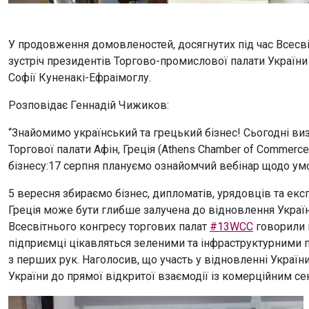
У продовження домовленостей, досягнутих під час Всесві
зустріч президентів Торгово-промислової палати України
Софії Куненакі-Ефраімоглу.
Розповідає Геннадій Чижиков:
“Знайомимо український та грецький бізнес! Сьогодні в
Торгової палати Афін, Греція (Athens Chamber of Commerce
бізнесу:17 серпня плануємо ознайомчий вебінар щодо умо
5 вересня збираємо бізнес, дипломатів, урядовців та екс
Греція може бути глибше залучена до відновлення Україн
Всесвітнього конгресу торгових палат
#13WCC
говорили п
підприємці цікавляться зеленими та інфраструктурними п
з перших рук. Наголосив, що участь у відновленні Україн
України до прямої відкритої взаємодії із комерційним сек