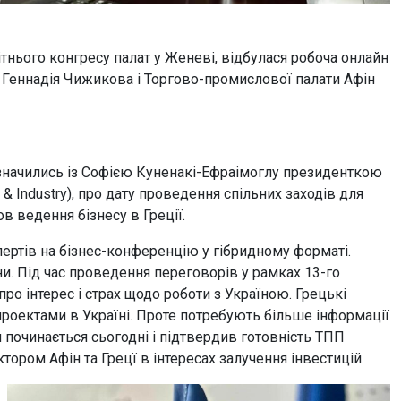
тнього конгресу палат у Женеві, відбулася робоча онлайн
 Геннадія Чижикова і Торгово-промислової палати Афін
изначились із Софією Куненакі-Ефраімоглу президенткою
 & Industry), про дату проведення спільних заходів для
в ведення бізнесу в Греції.
пертів на бізнес-конференцію у гібридному форматі.
и. Під час проведення переговорів у рамках 13-го
ро інтерес і страх щодо роботи з Україною. Грецькі
роектами в Україні. Проте потребують більше інформації
и починається сьогодні і підтвердив готовність ТПП
тором Афін та Грецї в інтересах залучення інвестицій.