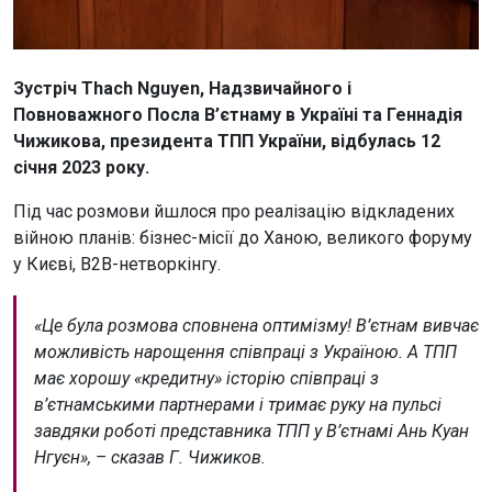
Зустріч Thach Nguyen, Надзвичайного і
Повноважного Посла В’єтнаму в Україні та Геннадія
Чижикова, президента ТПП України, відбулась 12
січня 2023 року.
Під час розмови йшлося про реалізацію відкладених
війною планів: бізнес-місії до Ханою, великого форуму
у Києві, B2B-нетворкінгу.
«Це була розмова сповнена оптимізму! В’єтнам вивчає
можливість нарощення співпраці з Україною. А ТПП
має хорошу «кредитну» історію співпраці з
в’єтнамськими партнерами і тримає руку на пульсі
завдяки роботі представника ТПП у В’єтнамі Ань Куан
Нгуєн», – сказав Г. Чижиков.