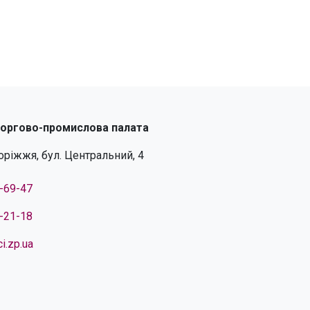
торгово-промислова палата
поріжжя, бул. Центральний, 4
4-69-47
4-21-18
i.zp.ua