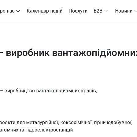
ро нас
Календар подій
Послуги
B2B
Новини
– виробник вантажопідйомних
– виробництво вантажопідйомних кранів,
оекти для металургійної, коксохімічної, гірничодобувної,
атомних та гідроелектростанцій.