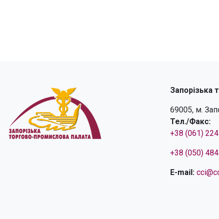
Запорізька 
69005, м. За
Тел./Факс:
+38 (061) 22
+38 (050) 48
E-mail:
cci@cc