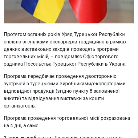
Протягом останніх років Уряд Турецької Республіки
спільно зі спілками експортерів традиційно в рамках
деяких виставкових заходів проводять програми
торговельних місій, – повідомляє Офіс торгового
радника Посольства Турецької Республіки в Україні.
Програма передбачає проведення двосторонніх
зустрічей з турецькими виробниками/експортерами
відповідної продукції (згідно пункту 8 заповненої
анкети) та відвідування виставки за кошти
організаторів.
Програма проведення торговельної місії розрахована
на 4 дні, а саме :
1 день
– прибуття до Туреччини, поселення у готелі