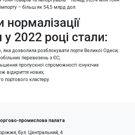
 імпорту – більш як 54,5 млрд дол.
 нормалізації
 у 2022 році стали:
», яка дозволила розблокувати порти Великої Одеси;
обільних перевезень з ЄС;
льшення пропускної спроможності існуючих
ож відкриття нових;
о портового кластеру.
торгово-промислова палата
поріжжя, бул. Центральний, 4