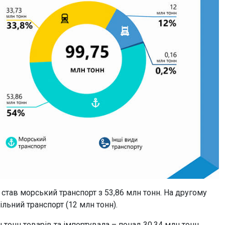
став морський транспорт з 53,86 млн тонн. На другому
ільний транспорт (12 млн тонн).
 тонн товарів та імпортувала – понад 30,34 млн тонн