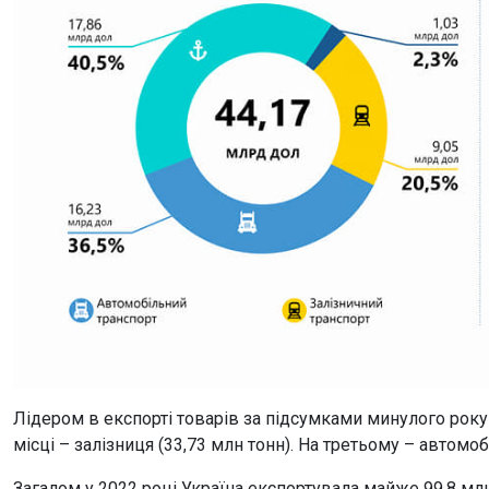
Лідером в експорті товарів за підсумками минулого року 
місці – залізниця (33,73 млн тонн). На третьому – автомоб
Загалом у 2022 році Україна експортувала майже 99,8 млн