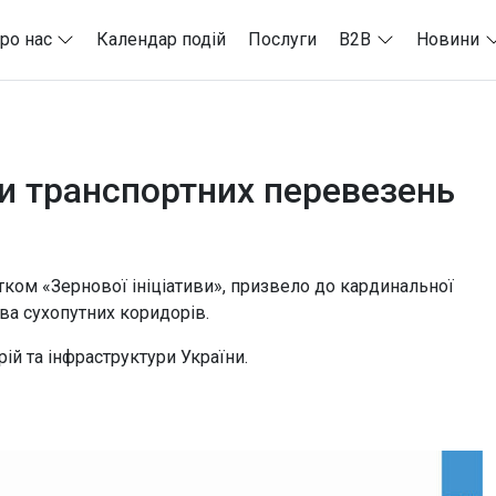
ро нас
Календар подій
Послуги
B2B
Новини
ми транспортних перевезень
тком «Зернової ініціативи», призвело до кардинальної
тва сухопутних коридорів.
ій та інфраструктури України.